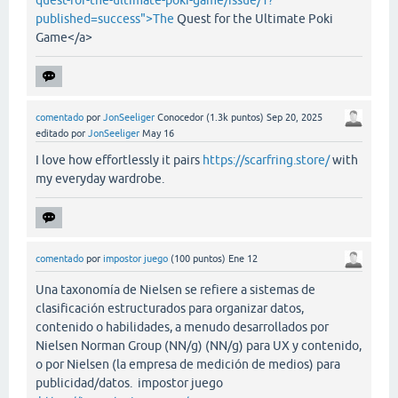
quest-for-the-ultimate-poki-game/issue/1?
published=success">The
Quest for the Ultimate Poki
Game</a>
comentado
por
JonSeeliger
Conocedor
(
1.3k
puntos)
Sep 20, 2025
editado
por
JonSeeliger
May 16
I love how effortlessly it pairs
https://scarfring.store/
with
my everyday wardrobe.
comentado
por
impostor juego
(
100
puntos)
Ene 12
Una taxonomía de Nielsen se refiere a sistemas de
clasificación estructurados para organizar datos,
contenido o habilidades, a menudo desarrollados por
Nielsen Norman Group (NN/g) (NN/g) para UX y contenido,
o por Nielsen (la empresa de medición de medios) para
publicidad/datos. impostor juego