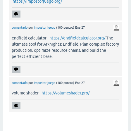
https://impostorjuego.org/
comentado
por
impostor juego
(
100
puntos)
Ene 27
endfield calculator -
https://endfieldcalculator.org/
The
ultimate tool for Arknights: Endfield. Plan complex factory
production, optimize resource chains, and build the
perfect efficient base.
comentado
por
impostor juego
(
100
puntos)
Ene 27
volume shader -
https://volumeshader.pro/