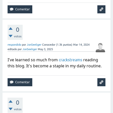
0
votos
respondido
por
JonSeeliger
Conocedor
(
1.3k
puntos)
Mar 14, 2024
editado
por
JonSeeliger
May 3, 2025
I've learned so much from
reading
crackstreams
this blog. It's become a staple in my daily routine.
0
votos