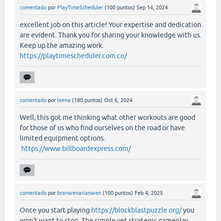
comentado
por
PlayTimeScheduler
(
100
puntos)
Sep 14, 2024
excellent job on this article! Your expertise and dedication
are evident. Thank you for sharing your knowledge with us.
Keep up the amazing work.
https://playtimescheduler.com.co/
comentado
por
leena
(
180
puntos)
Oct 6, 2024
Well, this got me thinking what other workouts are good
for those of us who find ourselves on the road or have
limited equipment options.
https://www.billboardexpress.com/
comentado
por
branwenarianwen
(
100
puntos)
Feb 4, 2025
Once you start playing
https://blockblastpuzzle.org/
you
won't want to stop. The simple yet strategic gameplay