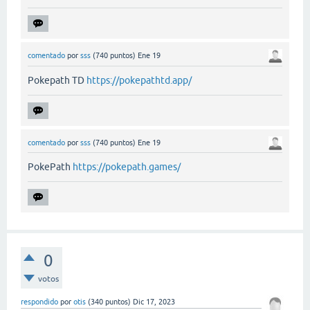
comentado
por
sss
(
740
puntos)
Ene 19
Pokepath TD
https://pokepathtd.app/
comentado
por
sss
(
740
puntos)
Ene 19
PokePath
https://pokepath.games/
0
votos
respondido
por
otis
(
340
puntos)
Dic 17, 2023