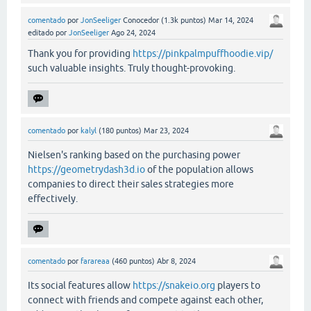
comentado
por
JonSeeliger
Conocedor
(
1.3k
puntos)
Mar 14, 2024
editado
por
JonSeeliger
Ago 24, 2024
Thank you for providing
https://pinkpalmpuffhoodie.vip/
such valuable insights. Truly thought-provoking.
comentado
por
kalyl
(
180
puntos)
Mar 23, 2024
Nielsen's ranking based on the purchasing power
https://geometrydash3d.io
of the population allows
companies to direct their sales strategies more
effectively.
comentado
por
farareaa
(
460
puntos)
Abr 8, 2024
Its social features allow
https://snakeio.org
players to
connect with friends and compete against each other,