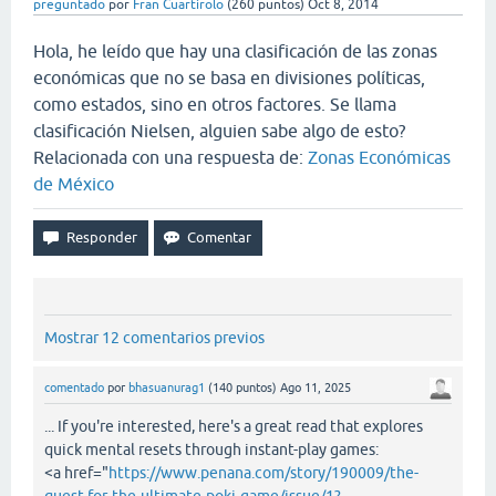
preguntado
por
Fran Cuartirolo
(
260
puntos)
Oct 8, 2014
Hola, he leído que hay una clasificación de las zonas
económicas que no se basa en divisiones políticas,
como estados, sino en otros factores. Se llama
clasificación Nielsen, alguien sabe algo de esto?
Relacionada con una respuesta de:
Zonas Económicas
de México
Mostrar 12 comentarios previos
comentado
por
bhasuanurag1
(
140
puntos)
Ago 11, 2025
... If you're interested, here's a great read that explores
quick mental resets through instant-play games:
<a href="
https://www.penana.com/story/190009/the-