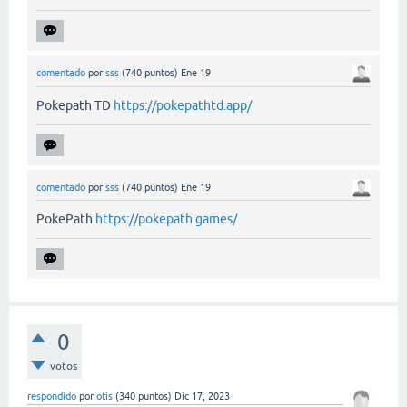
comentado
por
sss
(
740
puntos)
Ene 19
Pokepath TD
https://pokepathtd.app/
comentado
por
sss
(
740
puntos)
Ene 19
PokePath
https://pokepath.games/
0
votos
respondido
por
otis
(
340
puntos)
Dic 17, 2023