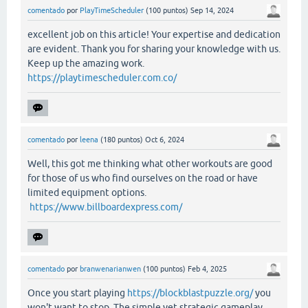
comentado
por
PlayTimeScheduler
(
100
puntos)
Sep 14, 2024
excellent job on this article! Your expertise and dedication
are evident. Thank you for sharing your knowledge with us.
Keep up the amazing work.
https://playtimescheduler.com.co/
comentado
por
leena
(
180
puntos)
Oct 6, 2024
Well, this got me thinking what other workouts are good
for those of us who find ourselves on the road or have
limited equipment options.
https://www.billboardexpress.com/
comentado
por
branwenarianwen
(
100
puntos)
Feb 4, 2025
Once you start playing
https://blockblastpuzzle.org/
you
won't want to stop. The simple yet strategic gameplay