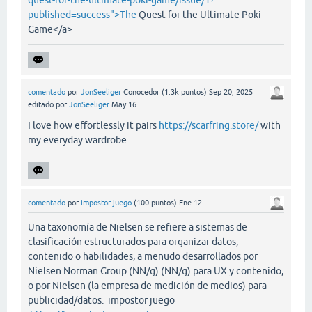
quest-for-the-ultimate-poki-game/issue/1?
published=success">The
Quest for the Ultimate Poki
Game</a>
comentado
por
JonSeeliger
Conocedor
(
1.3k
puntos)
Sep 20, 2025
editado
por
JonSeeliger
May 16
I love how effortlessly it pairs
https://scarfring.store/
with
my everyday wardrobe.
comentado
por
impostor juego
(
100
puntos)
Ene 12
Una taxonomía de Nielsen se refiere a sistemas de
clasificación estructurados para organizar datos,
contenido o habilidades, a menudo desarrollados por
Nielsen Norman Group (NN/g) (NN/g) para UX y contenido,
o por Nielsen (la empresa de medición de medios) para
publicidad/datos. impostor juego