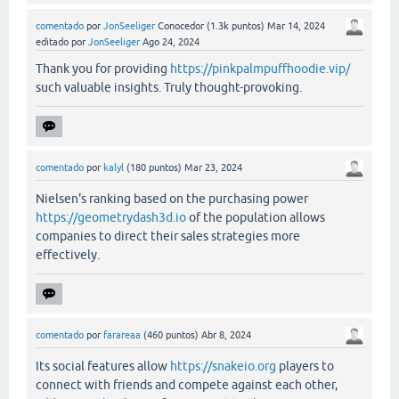
comentado
por
JonSeeliger
Conocedor
(
1.3k
puntos)
Mar 14, 2024
editado
por
JonSeeliger
Ago 24, 2024
Thank you for providing
https://pinkpalmpuffhoodie.vip/
such valuable insights. Truly thought-provoking.
comentado
por
kalyl
(
180
puntos)
Mar 23, 2024
Nielsen's ranking based on the purchasing power
https://geometrydash3d.io
of the population allows
companies to direct their sales strategies more
effectively.
comentado
por
farareaa
(
460
puntos)
Abr 8, 2024
Its social features allow
https://snakeio.org
players to
connect with friends and compete against each other,