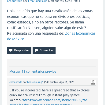
preguntado
por
Fran Cuartirolo
(
260
puntos)
Oct 8, 2014
Hola, he leído que hay una clasificación de las zonas
económicas que no se basa en divisiones políticas,
como estados, sino en otros factores. Se llama
clasificación Nielsen, alguien sabe algo de esto?
Relacionada con una respuesta de:
Zonas Económicas
de México
Mostrar 12 comentarios previos
comentado
por
bhasuanurag1
(
140
puntos)
Ago 11, 2025
... If you're interested, here's a great read that explores
quick mental resets through instant-play games:
<a href="
https://www.penana.com/story/190009/the-