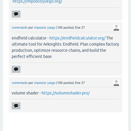
https://impostorjuego.org/
comentado
por
impostor juego
(
100
puntos)
Ene 27
endfield calculator -
https://endfieldcalculator.org/
The
ultimate tool for Arknights: Endfield. Plan complex factory
production, optimize resource chains, and build the
perfect efficient base.
comentado
por
impostor juego
(
100
puntos)
Ene 27
volume shader -
https://volumeshader.pro/