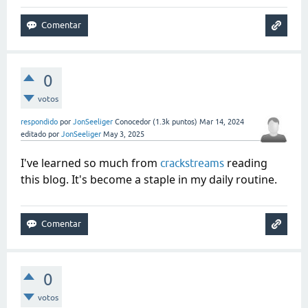
0
votos
respondido
por
JonSeeliger
Conocedor
(
1.3k
puntos)
Mar 14, 2024
editado
por
JonSeeliger
May 3, 2025
I've learned so much from
reading
crackstreams
this blog. It's become a staple in my daily routine.
0
votos