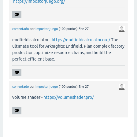
https://impostorjuego.org/
comentado
por
impostor juego
(
100
puntos)
Ene 27
endfield calculator -
https://endfieldcalculator.org/
The
ultimate tool for Arknights: Endfield. Plan complex factory
production, optimize resource chains, and build the
perfect efficient base.
comentado
por
impostor juego
(
100
puntos)
Ene 27
volume shader -
https://volumeshader.pro/