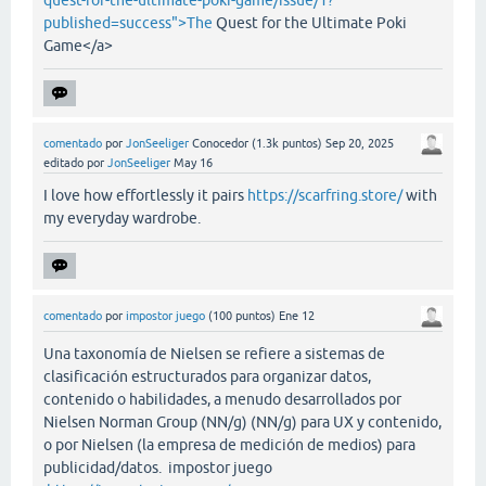
quest-for-the-ultimate-poki-game/issue/1?
published=success">The
Quest for the Ultimate Poki
Game</a>
comentado
por
JonSeeliger
Conocedor
(
1.3k
puntos)
Sep 20, 2025
editado
por
JonSeeliger
May 16
I love how effortlessly it pairs
https://scarfring.store/
with
my everyday wardrobe.
comentado
por
impostor juego
(
100
puntos)
Ene 12
Una taxonomía de Nielsen se refiere a sistemas de
clasificación estructurados para organizar datos,
contenido o habilidades, a menudo desarrollados por
Nielsen Norman Group (NN/g) (NN/g) para UX y contenido,
o por Nielsen (la empresa de medición de medios) para
publicidad/datos. impostor juego