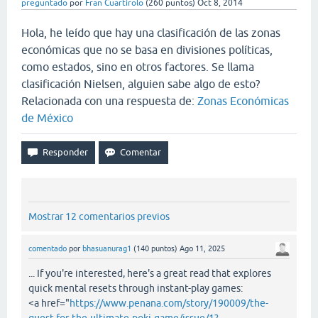
preguntado
por
Fran Cuartirolo
(
260
puntos)
Oct 8, 2014
Hola, he leído que hay una clasificación de las zonas
económicas que no se basa en divisiones políticas,
como estados, sino en otros factores. Se llama
clasificación Nielsen, alguien sabe algo de esto?
Relacionada con una respuesta de:
Zonas Económicas
de México
Mostrar 12 comentarios previos
comentado
por
bhasuanurag1
(
140
puntos)
Ago 11, 2025
... If you're interested, here's a great read that explores
quick mental resets through instant-play games:
<a href="
https://www.penana.com/story/190009/the-