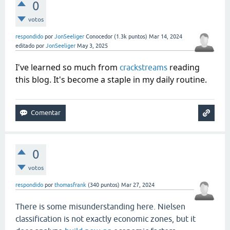
0
votos
respondido
por
JonSeeliger
Conocedor
(
1.3k
puntos)
Mar 14, 2024
editado
por
JonSeeliger
May 3, 2025
I've learned so much from
reading
crackstreams
this blog. It's become a staple in my daily routine.
0
votos
respondido
por
thomasfrank
(
340
puntos)
Mar 27, 2024
There is some misunderstanding here. Nielsen
classification is not exactly economic zones, but it