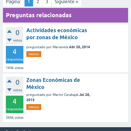
Página:
1
2
3
Siguiente »
Preguntas relacionadas
Actividades económicas
0
por zonas de México
votos
Abr 20, 2014
preguntado
por
Marianela
4
mexico
respuestas
164k
vistas
Zonas Económicas de
0
México
votos
Jul 26,
preguntado
por
Martin Carabajal
4
2013
mexico
respuestas
366k
vistas