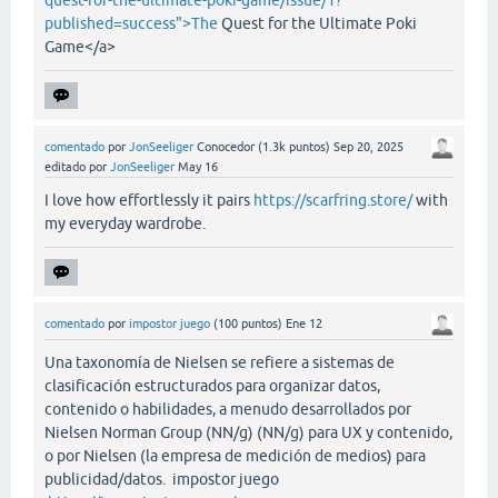
quest-for-the-ultimate-poki-game/issue/1?
published=success">The
Quest for the Ultimate Poki
Game</a>
comentado
por
JonSeeliger
Conocedor
(
1.3k
puntos)
Sep 20, 2025
editado
por
JonSeeliger
May 16
I love how effortlessly it pairs
https://scarfring.store/
with
my everyday wardrobe.
comentado
por
impostor juego
(
100
puntos)
Ene 12
Una taxonomía de Nielsen se refiere a sistemas de
clasificación estructurados para organizar datos,
contenido o habilidades, a menudo desarrollados por
Nielsen Norman Group (NN/g) (NN/g) para UX y contenido,
o por Nielsen (la empresa de medición de medios) para
publicidad/datos. impostor juego