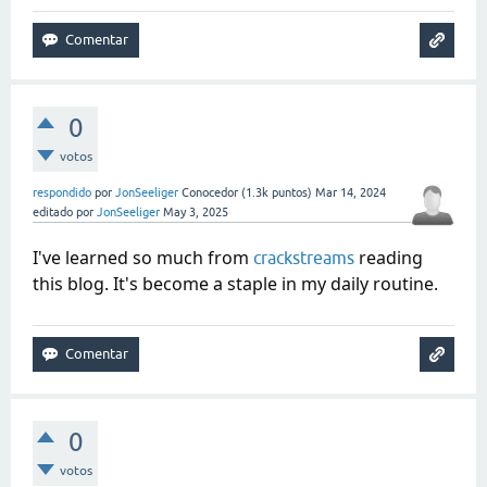
0
votos
respondido
por
JonSeeliger
Conocedor
(
1.3k
puntos)
Mar 14, 2024
editado
por
JonSeeliger
May 3, 2025
I've learned so much from
reading
crackstreams
this blog. It's become a staple in my daily routine.
0
votos