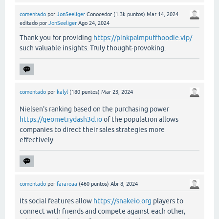
comentado
por
JonSeeliger
Conocedor
(
1.3k
puntos)
Mar 14, 2024
editado
por
JonSeeliger
Ago 24, 2024
Thank you for providing
https://pinkpalmpuffhoodie.vip/
such valuable insights. Truly thought-provoking.
comentado
por
kalyl
(
180
puntos)
Mar 23, 2024
Nielsen's ranking based on the purchasing power
https://geometrydash3d.io
of the population allows
companies to direct their sales strategies more
effectively.
comentado
por
farareaa
(
460
puntos)
Abr 8, 2024
Its social features allow
https://snakeio.org
players to
connect with friends and compete against each other,