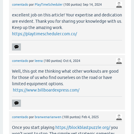
comentado
por
PlayTimeScheduler
(
100
puntos)
Sep 14, 2024
excellent job on this article! Your expertise and dedication
are evident. Thank you for sharing your knowledge with us.
Keep up the amazing work.
https://playtimescheduler.com.co/
comentado
por
leena
(
180
puntos)
Oct 6, 2024
Well, this got me thinking what other workouts are good
for those of us who find ourselves on the road or have
limited equipment options.
https://www.billboardexpress.com/
comentado
por
branwenarianwen
(
100
puntos)
Feb 4, 2025
Once you start playing
https://blockblastpuzzle.org/
you
won't want to stop. The simple yet strategic gameplay