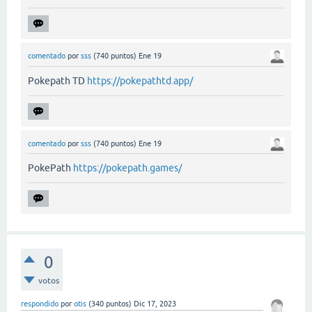
comentado
por
sss
(
740
puntos)
Ene 19
Pokepath TD
https://pokepathtd.app/
comentado
por
sss
(
740
puntos)
Ene 19
PokePath
https://pokepath.games/
0
votos
respondido
por
otis
(
340
puntos)
Dic 17, 2023