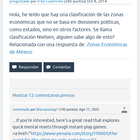
preguntado
por
Fran Cuartirolo
(
260
puntos)
Oct 8, 2014
Hola, he leído que hay una clasificación de las zonas
económicas que no se basa en divisiones políticas,
como estados, sino en otros factores. Se llama
clasificación Nielsen, alguien sabe algo de esto?
Relacionada con una respuesta de:
Zonas Económicas
de México
Mostrar 12 comentarios previos
comentado
por
bhasuanurag1
(
140
puntos)
Ago 11, 2025
... If you're interested, here's a great read that explores
quick mental resets through instant-play games:
<a href="
https://www.penana.com/story/190009/the-