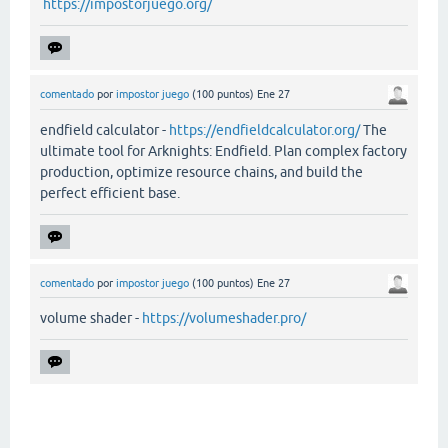
https://impostorjuego.org/
comentado
por
impostor juego
(
100
puntos)
Ene 27
endfield calculator -
https://endfieldcalculator.org/
The
ultimate tool for Arknights: Endfield. Plan complex factory
production, optimize resource chains, and build the
perfect efficient base.
comentado
por
impostor juego
(
100
puntos)
Ene 27
volume shader -
https://volumeshader.pro/