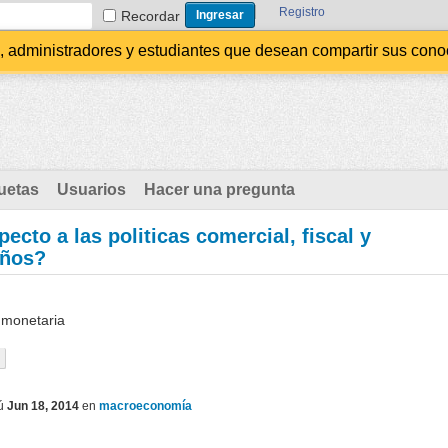
Registro
Recordar
administradores y estudiantes que desean compartir sus conocim
uetas
Usuarios
Hacer una pregunta
cto a las politicas comercial, fiscal y
años?
y monetaria
ú
Jun 18, 2014
en
macroeconomía