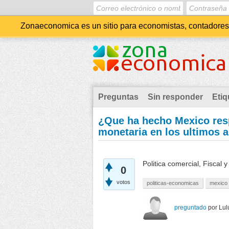
Zonaeconomica es un sitio para economistas, contadores, 
Preguntas
Sin responder
Etiq
¿Que ha hecho Mexico respe
monetaria en los ultimos 
Politica comercial, Fiscal 
0
votos
politicas-economicas
mexico
preguntado
por
Lul