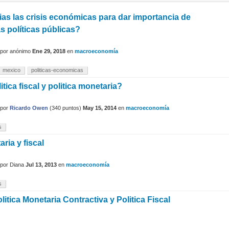
as las crisis económicas para dar importancia de
as políticas públicas?
por
anónimo
Ene 29, 2018
en
macroeconomía
mexico
politicas-economicas
tica fiscal y politica monetaria?
por
Ricardo Owen
(
340
puntos)
May 15, 2014
en
macroeconomía
s
aria y fiscal
por
Diana
Jul 13, 2013
en
macroeconomía
s
litica Monetaria Contractiva y Politica Fiscal