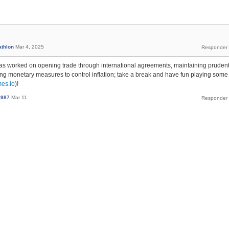
athlon
Mar 4, 2025
has worked on opening trade through international agreements, maintaining pruden
ying monetary measures to control inflation; take a break and have fun playing some
mes.io
)!
w987
Mar 11