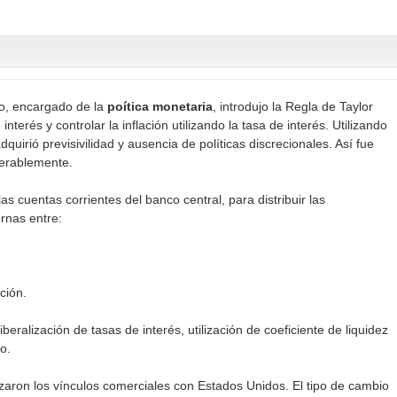
o, encargado de la
poítica monetaria
, introdujo la Regla de Taylor
interés y controlar la inflación utilizando la tasa de interés. Utilizando
uirió previsivilidad y ausencia de políticas discrecionales. Así fue
derablemente.
las cuentas corrientes del banco central, para distribuir las
ernas entre:
ación.
iberalización de tasas de interés, utilización de coeficiente de liquidez
o.
rzaron los vínculos comerciales con Estados Unidos. El tipo de cambio