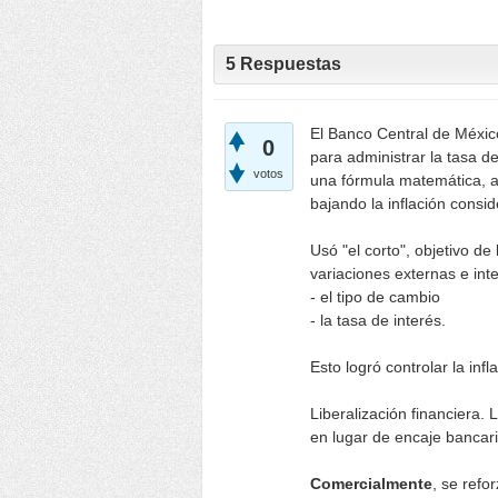
5
Respuestas
El Banco Central de Méxic
0
para administrar la tasa de 
votos
una fórmula matemática, adq
bajando la inflación consi
Usó "el corto", objetivo de 
variaciones externas e int
- el tipo de cambio
- la tasa de interés.
Esto logró controlar la infl
Liberalización financiera. L
en lugar de encaje bancari
Comercialmente
, se refo