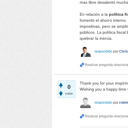
mas libre desalentó muchas
En relación a la
política f
fomentó el ahorro interno.
impositivas, pero se amplió
públicos. La política fisca
quebrar la inercia.
respondido
por
Chris
Thank you for your inspiri
0
Wishing you a happy time 
votos
respondido
por
robi