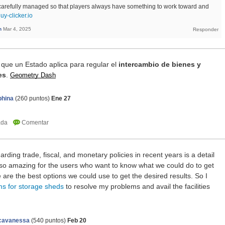
carefully managed so that players always have something to work toward and
guy-clicker.io
n
Mar 4, 2025
 que un Estado aplica para regular el
intercambio de bienes y
es
.
Geometry Dash
phina
(
260
puntos)
Ene 27
ding trade, fiscal, and monetary policies in recent years is a detail
s so amazing for the users who want to know what we could do to get
are the best options we could use to get the desired results. So I
ms for storage sheds
to resolve my problems and avail the facilities
icavanessa
(
540
puntos)
Feb 20