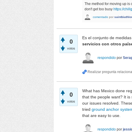
The method for moving up is 
don't get too busy
https://chill
comentado
por
saintbiathlo
Es el conjunto de medidas
0
servicios con otros país
votos
respondido
por
Sera
What has Mexico done regar
0
that the people want? It i
votos
our issues resolved. These 
tried
ground anchor syste
that are easy to use.
respondido
por
jess