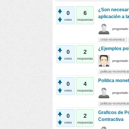
¿Son necesari
0
6
aplicación a l
votos
respuestas
preguntado
crisis-economica
¿Ejemplos poli
0
2
votos
respuestas
preguntado
politicas-economica
Politica monet
0
4
votos
respuestas
preguntado
politicas-economica
Graficos de Po
0
2
Contractiva
votos
respuestas