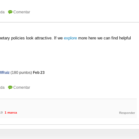
tary policies look attractive. If we 
explore
 more here we can find helpful 
Ruiz
(
180
puntos)
Feb 23
19
1
marca