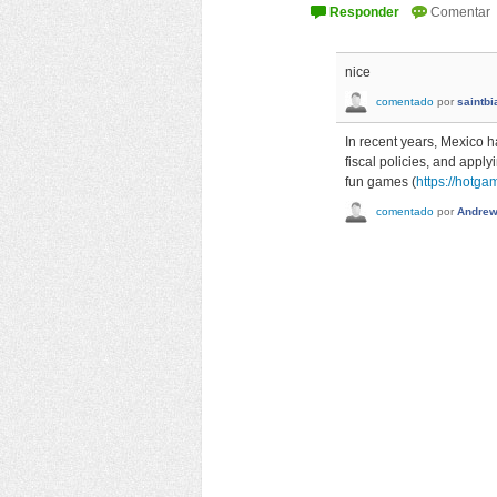
nice
comentado
por
saintbi
In recent years, Mexico 
fiscal policies, and appl
fun games (
https://hotga
comentado
por
Andre