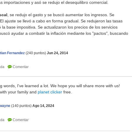
 importaciones y asó se redujo el desequilibro comercial.
iscal
, se redujo el gasto y se buscó aumentar los ingresos. Se
 El ajuste se llevó a cabo en forma gradual. Se redujeron las tasas
 la base impositiva. Se actualizaron los precios de los servicios
l buscó ayudar a combatir la inflación mediante los "pactos", buscando
tian Fernandez
(
240
puntos)
Jun 24, 2014
ng words, I've learned a lot. We hope you will share more with us!
with your family and
planet clicker
free.
nwayne
(
140
puntos)
Ago 14, 2024