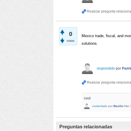
0
Mexico trade, fiscal, and mone
votos
solutions. 
respondido
por
PamW
cool
comentado
por
Basilio
Mar 
Preguntas relacionadas