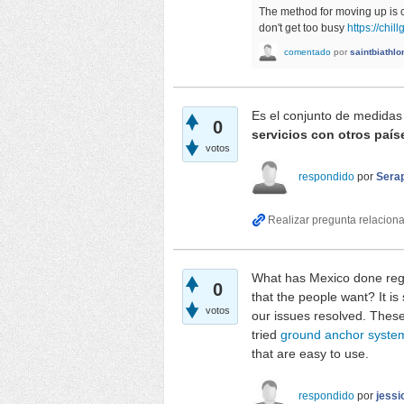
The method for moving up is 
don't get too busy
https://chill
comentado
por
saintbiathlo
Es el conjunto de medidas
0
servicios con otros país
votos
respondido
por
Sera
What has Mexico done regar
0
that the people want? It i
votos
our issues resolved. These 
tried
ground anchor syste
that are easy to use.
respondido
por
jess