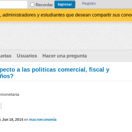
Registro
Recordar
administradores y estudiantes que desean compartir sus conocim
uetas
Usuarios
Hacer una pregunta
cto a las politicas comercial, fiscal y
años?
y monetaria
ú
Jun 18, 2014
en
macroeconomía