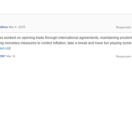
athlon
Mar 4, 2025
has worked on opening trade through international agreements, maintaining pruden
ying monetary measures to control inflation; take a break and have fun playing some
mes.io
)!
w987
Mar 11