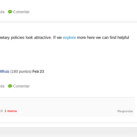
tary policies look attractive. If we 
explore
 more here we can find helpful 
Ruiz
(
180
puntos)
Feb 23
19
1
marca