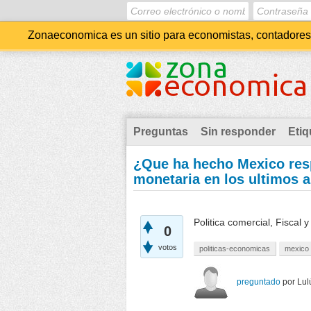
Zonaeconomica es un sitio para economistas, contadores, 
Preguntas
Sin responder
Etiq
¿Que ha hecho Mexico respe
monetaria en los ultimos 
Politica comercial, Fiscal 
0
votos
politicas-economicas
mexico
preguntado
por
Lul