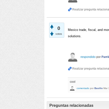
0
Mexico trade, fiscal, and mone
votos
solutions. 
respondido
por
PamW
cool
comentado
por
Basilio
Mar 
Preguntas relacionadas