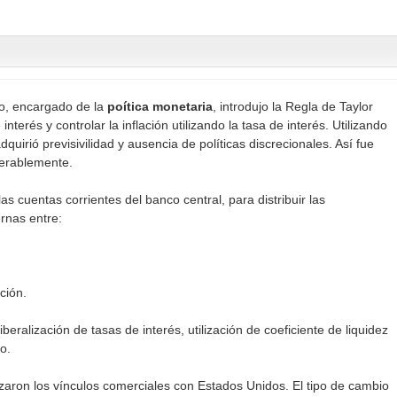
o, encargado de la
poítica monetaria
, introdujo la Regla de Taylor
interés y controlar la inflación utilizando la tasa de interés. Utilizando
uirió previsivilidad y ausencia de políticas discrecionales. Así fue
derablemente.
las cuentas corrientes del banco central, para distribuir las
ernas entre:
ación.
iberalización de tasas de interés, utilización de coeficiente de liquidez
o.
rzaron los vínculos comerciales con Estados Unidos. El tipo de cambio