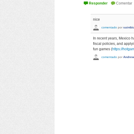
nice
comentado
por
saintbi
In recent years, Mexico 
fiscal policies, and appl
fun games (
https://hotga
comentado
por
Andre