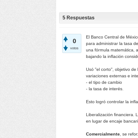
5
Respuestas
El Banco Central de Méxic
0
para administrar la tasa de 
votos
una fórmula matemática, adq
bajando la inflación consi
Usó "el corto", objetivo de 
variaciones externas e int
- el tipo de cambio
- la tasa de interés.
Esto logró controlar la infl
Liberalización financiera. L
en lugar de encaje bancari
Comercialmente
, se refo