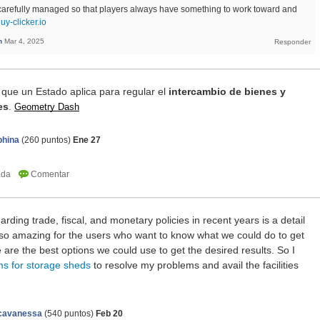
carefully managed so that players always have something to work toward and
guy-clicker.io
n
Mar 4, 2025
 que un Estado aplica para regular el
intercambio de bienes y
es
.
Geometry Dash
phina
(
260
puntos)
Ene 27
ding trade, fiscal, and monetary policies in recent years is a detail
s so amazing for the users who want to know what we could do to get
are the best options we could use to get the desired results. So I
ms for storage sheds
to resolve my problems and avail the facilities
icavanessa
(
540
puntos)
Feb 20