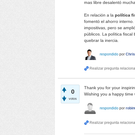
mas libre desalentó muchas
En relación a la
política f
fomentó el ahorro interno.
impositivas, pero se amplió
públicos. La política fisca
quebrar la inercia.
respondido
por
Chris
Thank you for your inspiri
0
Wishing you a happy time 
votos
respondido
por
robi