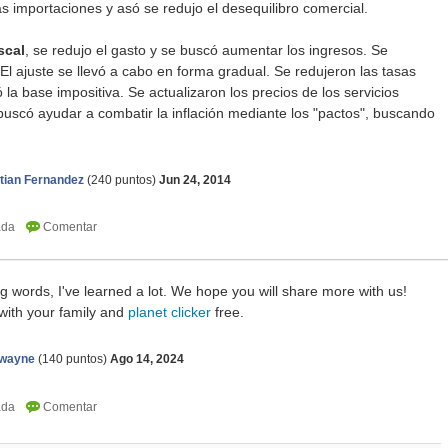
 importaciones y asó se redujo el desequilibro comercial.
iscal
, se redujo el gasto y se buscó aumentar los ingresos. Se
 El ajuste se llevó a cabo en forma gradual. Se redujeron las tasas
 la base impositiva. Se actualizaron los precios de los servicios
l buscó ayudar a combatir la inflación mediante los "pactos", buscando
tian Fernandez
(
240
puntos)
Jun 24, 2014
ng words, I've learned a lot. We hope you will share more with us!
with your family and
planet clicker
free.
nwayne
(
140
puntos)
Ago 14, 2024