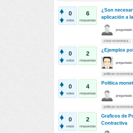
¿Son necesari
0
6
aplicación a l
votos
respuestas
preguntado
crisis-economica
¿Ejemplos poli
0
2
votos
respuestas
preguntado
politicas-economica
Politica monet
0
4
votos
respuestas
preguntado
politicas-economica
Graficos de Po
0
2
Contractiva
votos
respuestas