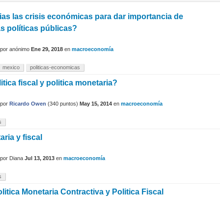
as las crisis económicas para dar importancia de
as políticas públicas?
por
anónimo
Ene 29, 2018
en
macroeconomía
mexico
politicas-economicas
tica fiscal y politica monetaria?
por
Ricardo Owen
(
340
puntos)
May 15, 2014
en
macroeconomía
s
aria y fiscal
por
Diana
Jul 13, 2013
en
macroeconomía
s
litica Monetaria Contractiva y Politica Fiscal