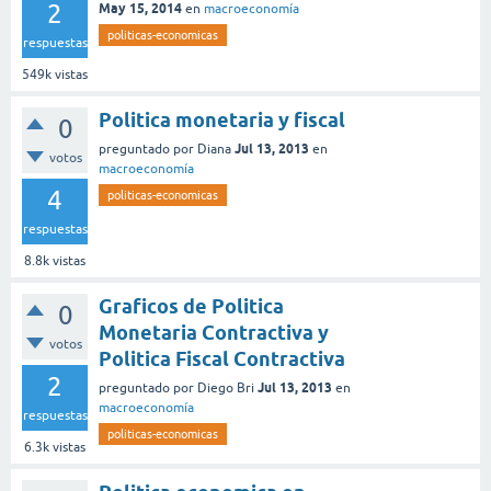
2
May 15, 2014
en
macroeconomía
politicas-economicas
respuestas
549k
vistas
Politica monetaria y fiscal
0
Jul 13, 2013
preguntado
por
Diana
en
votos
macroeconomía
4
politicas-economicas
respuestas
8.8k
vistas
Graficos de Politica
0
Monetaria Contractiva y
votos
Politica Fiscal Contractiva
2
Jul 13, 2013
preguntado
por
Diego Bri
en
macroeconomía
respuestas
politicas-economicas
6.3k
vistas