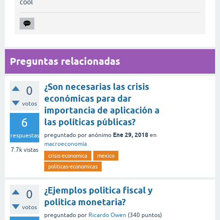
cool
Preguntas relacionadas
¿Son necesarias las crisis
0
económicas para dar
votos
importancia de aplicación a
6
las políticas públicas?
Ene 29, 2018
preguntado
por
anónimo
en
respuestas
macroeconomía
7.7k
vistas
crisis-economica
mexico
politicas-economicas
¿Ejemplos politica fiscal y
0
politica monetaria?
votos
preguntado
por
Ricardo Owen
(
340
puntos)