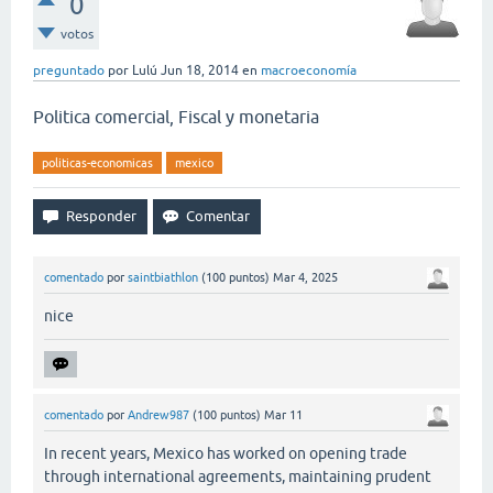
0
votos
preguntado
por
Lulú
Jun 18, 2014
en
macroeconomía
Politica comercial, Fiscal y monetaria
politicas-economicas
mexico
comentado
por
saintbiathlon
(
100
puntos)
Mar 4, 2025
nice
comentado
por
Andrew987
(
100
puntos)
Mar 11
In recent years, Mexico has worked on opening trade
through international agreements, maintaining prudent