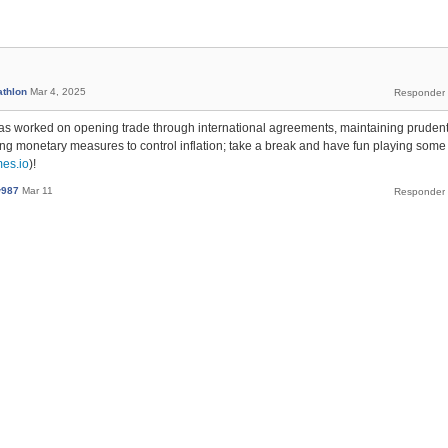
athlon
Mar 4, 2025
has worked on opening trade through international agreements, maintaining pruden
ying monetary measures to control inflation; take a break and have fun playing some
mes.io
)!
w987
Mar 11