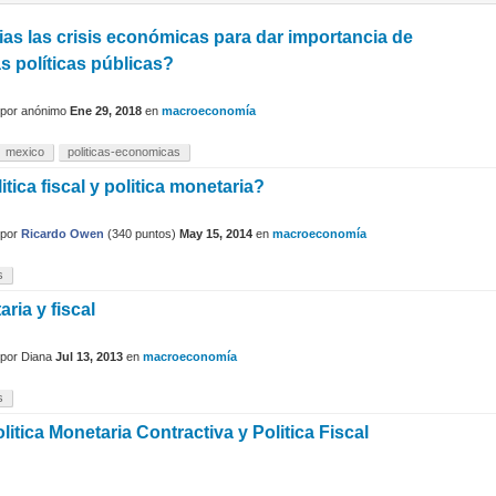
as las crisis económicas para dar importancia de
as políticas públicas?
por
anónimo
Ene 29, 2018
en
macroeconomía
mexico
politicas-economicas
tica fiscal y politica monetaria?
por
Ricardo Owen
(
340
puntos)
May 15, 2014
en
macroeconomía
s
aria y fiscal
por
Diana
Jul 13, 2013
en
macroeconomía
s
litica Monetaria Contractiva y Politica Fiscal