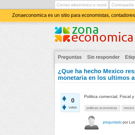
Zonaeconomica es un sitio para economistas, contadores, 
Preguntas
Sin responder
Etiq
¿Que ha hecho Mexico respe
monetaria en los ultimos 
Politica comercial, Fiscal 
0
votos
politicas-economicas
mexico
preguntado
por
Lul