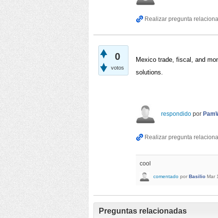
0
Mexico trade, fiscal, and mone
votos
solutions. 
respondido
por
PamW
cool
comentado
por
Basilio
Mar 
Preguntas relacionadas