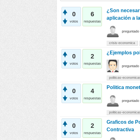
¿Son necesari
0
6
aplicación a l
votos
respuestas
preguntado
crisis-economica
¿Ejemplos poli
0
2
votos
respuestas
preguntado
politicas-economica
Politica monet
0
4
votos
respuestas
preguntado
politicas-economica
Graficos de Po
0
2
Contractiva
votos
respuestas