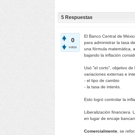
5
Respuestas
El Banco Central de Méxic
0
para administrar la tasa de 
votos
una fórmula matemática, adq
bajando la inflación consi
Usó "el corto", objetivo de 
variaciones externas e int
- el tipo de cambio
- la tasa de interés.
Esto logró controlar la infl
Liberalización financiera. L
en lugar de encaje bancari
Comercialmente
, se refo