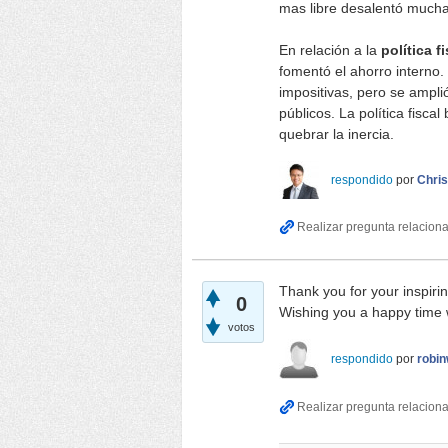
mas libre desalentó muchas
En relación a la
política f
fomentó el ahorro interno.
impositivas, pero se amplió
públicos. La política fisca
quebrar la inercia.
respondido
por
Chris
Thank you for your inspiri
0
Wishing you a happy time 
votos
respondido
por
robi