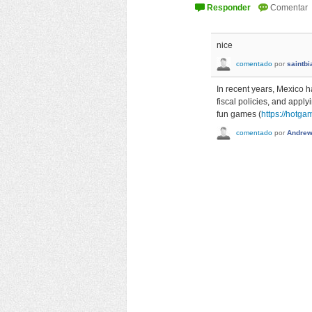
nice
comentado
por
saintbi
In recent years, Mexico 
fiscal policies, and appl
fun games (
https://hotga
comentado
por
Andre