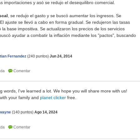
 importaciones y asó se redujo el desequilibro comercial.
iscal
, se redujo el gasto y se buscó aumentar los ingresos. Se
 El ajuste se llevó a cabo en forma gradual. Se redujeron las tasas
 la base impositiva. Se actualizaron los precios de los servicios
l buscó ayudar a combatir la inflación mediante los "pactos", buscando
tian Fernandez
(
240
puntos)
Jun 24, 2014
ng words, I've learned a lot. We hope you will share more with us!
with your family and
planet clicker
free.
nwayne
(
140
puntos)
Ago 14, 2024