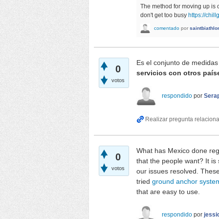
The method for moving up is 
don't get too busy
https://chill
comentado
por
saintbiathlo
Es el conjunto de medidas
0
servicios con otros país
votos
respondido
por
Sera
What has Mexico done regar
0
that the people want? It i
votos
our issues resolved. These 
tried
ground anchor syste
that are easy to use.
respondido
por
jess