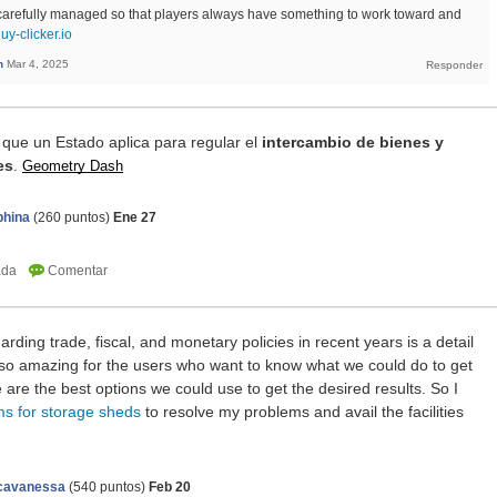
carefully managed so that players always have something to work toward and
guy-clicker.io
n
Mar 4, 2025
 que un Estado aplica para regular el
intercambio de bienes y
es
.
Geometry Dash
phina
(
260
puntos)
Ene 27
ding trade, fiscal, and monetary policies in recent years is a detail
s so amazing for the users who want to know what we could do to get
are the best options we could use to get the desired results. So I
ms for storage sheds
to resolve my problems and avail the facilities
icavanessa
(
540
puntos)
Feb 20