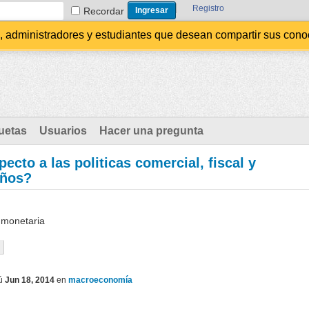
Registro
Recordar
administradores y estudiantes que desean compartir sus conocim
uetas
Usuarios
Hacer una pregunta
cto a las politicas comercial, fiscal y
años?
y monetaria
ú
Jun 18, 2014
en
macroeconomía