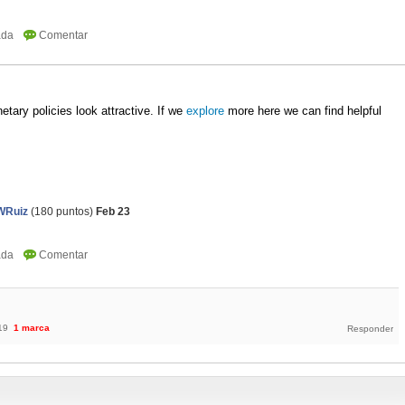
tary policies look attractive. If we 
explore
 more here we can find helpful 
Ruiz
(
180
puntos)
Feb 23
19
1
marca