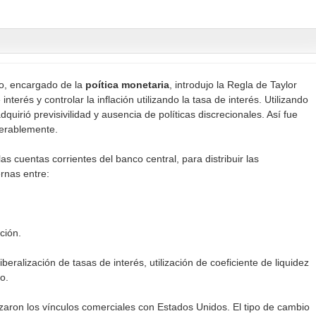
o, encargado de la
poítica monetaria
, introdujo la Regla de Taylor
interés y controlar la inflación utilizando la tasa de interés. Utilizando
uirió previsivilidad y ausencia de políticas discrecionales. Así fue
derablemente.
las cuentas corrientes del banco central, para distribuir las
ernas entre:
ación.
iberalización de tasas de interés, utilización de coeficiente de liquidez
o.
rzaron los vínculos comerciales con Estados Unidos. El tipo de cambio