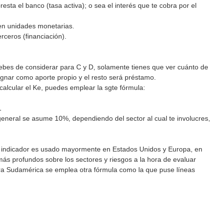
presta el banco (tasa activa); o sea el interés que te cobra por el
 en unidades monetarias.
ceros (financiación).
bes de considerar para C y D, solamente tienes que ver cuánto de
signar como aporte propio y el resto será préstamo.
calcular el Ke, puedes emplear la sgte fórmula:
1
general se asume 10%, dependiendo del sector al cual te involucres,
e indicador es usado mayormente en Estados Unidos y Europa, en
ás profundos sobre los sectores y riesgos a la hora de evaluar
ra Sudamérica se emplea otra fórmula como la que puse líneas