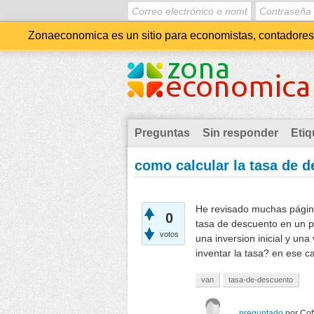
Zonaeconomica es un sitio para economistas, contadores, 
Preguntas
Sin responder
Etiq
como calcular la tasa de 
He revisado muchas página
0
tasa de descuento en un p
votos
una inversion inicial y u
inventar la tasa? en ese 
van
tasa-de-descuento
preguntado
por
Cof