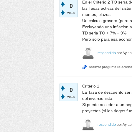
En el Criterio 2 TO sería
0
las Tasas activas del sist
votos
montos, plazos.
Un calculo grosero (pero r
Excluyendo una inflacion 
TD seria TO + 7% = 9%
Pero solo para esa econo
respondido
por
Ayiap
Criterio 1
0
La Tasa de descuento seria
votos
del inversionista.
Si puede acceder a un neg
proyectos (si los riegos fu
respondido
por
Ayiap