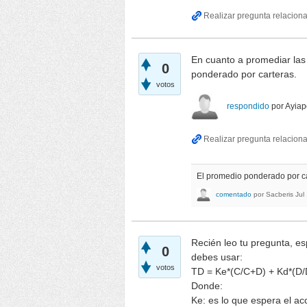
En cuanto a promediar las 
0
ponderado por carteras.
votos
respondido
por
Ayiap
El promedio ponderado por car
comentado
por
Sacberis
Jul
Recién leo tu pregunta, es
0
debes usar:
votos
TD = Ke*(C/C+D) + Kd*(D/
Donde:
Ke: es lo que espera el acc