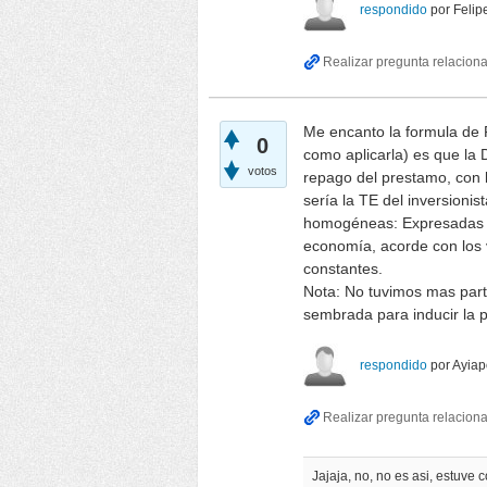
respondido
por
Felip
Me encanto la formula de 
0
como aplicarla) es que la 
votos
repago del prestamo, con l
sería la TE del inversioni
homogéneas: Expresadas a
economía, acorde con los v
constantes.
Nota: No tuvimos mas parti
sembrada para inducir la pa
respondido
por
Ayiap
Jajaja, no, no es asi, estuve