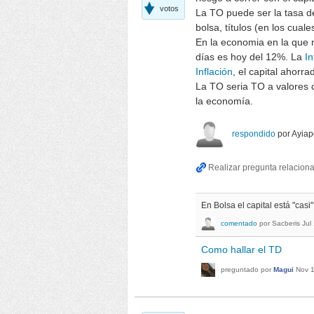
votos
La TO puede ser la tasa d
bolsa, títulos (en los cuale
En la economia en la que 
días es hoy del 12%. La
In
Inflación
, el capital ahor
La TO seria TO a valores c
la economía.
respondido
por
Ayiap
En Bolsa el capital está "casi"
comentado
por
Sacberis
Jul
Como hallar el TD
preguntado
por
Magui
Nov 