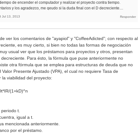
 tiempo de encender el computador y realizar el proyecto contra tiempo.
tarios y los agradezco, me qeudo si la duda final con el D decreciente....
d
Jul 13, 2013
e ver los comentarios de "ayapiol" y "CoffeeAdicted"; con respecto al
ciente, es muy cierto, si bien no todas las formas de negociación
uy usual ver que los préstamos para proyectos y otros, presentan
 decreciente. Para ésto, la fórmula que puse anteriormente no
existe otra fórmula que se emplea para estructuras de deuda que no
el Valor Presente Ajustado (VPA), el cual no requiere Tasa de
la viabilidad del proyecto:
Dt*IR/(1+kD)^n
 periodo t.
uentra, igual a t.
a ya mencionada anteriormente.
banco por el préstamo.