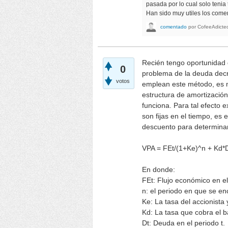
pasada por lo cual solo tenia
Han sido muy utiles los comen
comentado
por
CofeeAdicte
Recién tengo oportunidad d
0
problema de la deuda decre
votos
emplean este método, es m
estructura de amortización
funciona. Para tal efecto 
son fijas en el tiempo, es 
descuento para determinar 
VPA = FEt/(1+Ke)^n + Kd*
En donde:
FEt: Flujo económico en el
n: el periodo en que se enc
Ke: La tasa del accionist
Kd: La tasa que cobra el 
Dt: Deuda en el periodo t.