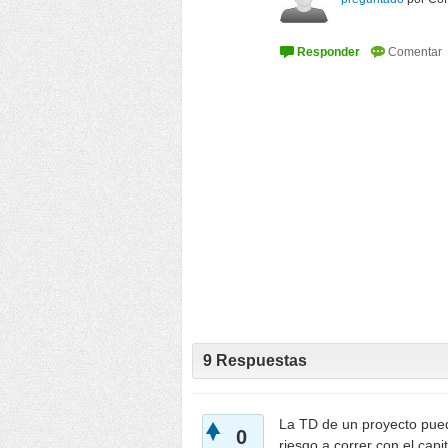
9
Respuestas
La TD de un proyecto pued
0
riesgo a correr con el capit