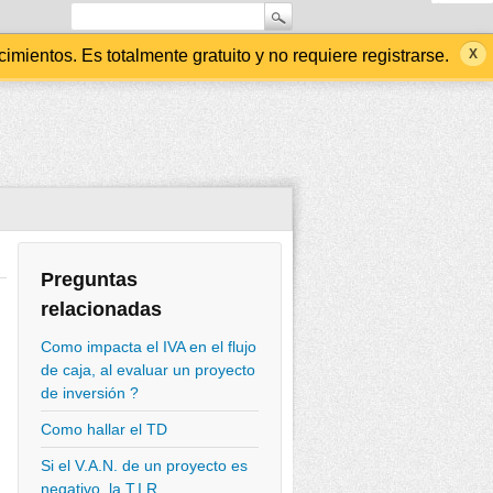
ientos. Es totalmente gratuito y no requiere registrarse.
Preguntas
relacionadas
Como impacta el IVA en el flujo
de caja, al evaluar un proyecto
de inversión ?
Como hallar el TD
Si el V.A.N. de un proyecto es
negativo, la T.I.R.