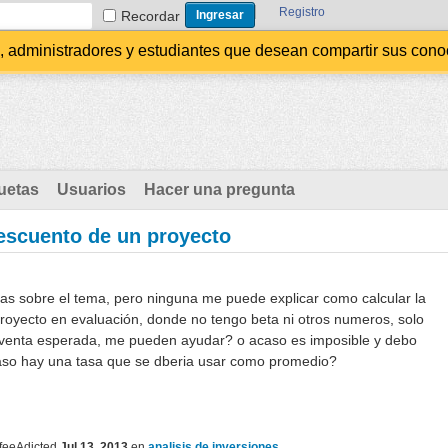
Registro
Recordar
administradores y estudiantes que desean compartir sus conocim
uetas
Usuarios
Hacer una pregunta
descuento de un proyecto
s sobre el tema, pero ninguna me puede explicar como calcular la
royecto en evaluación, donde no tengo beta ni otros numeros, solo
na venta esperada, me pueden ayudar? o acaso es imposible y debo
caso hay una tasa que se dberia usar como promedio?
feeAdicted
Jul 13, 2013
en
analisis de inversiones