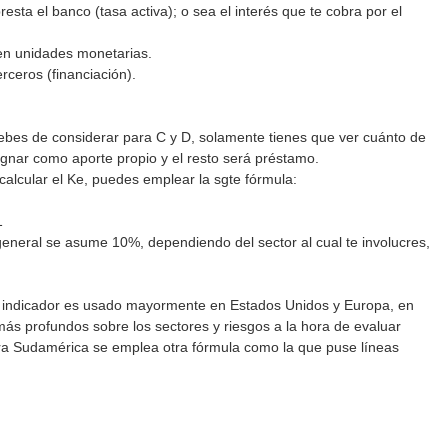
presta el banco (tasa activa); o sea el interés que te cobra por el
 en unidades monetarias.
ceros (financiación).
bes de considerar para C y D, solamente tienes que ver cuánto de
signar como aporte propio y el resto será préstamo.
calcular el Ke, puedes emplear la sgte fórmula:
1
general se asume 10%, dependiendo del sector al cual te involucres,
e indicador es usado mayormente en Estados Unidos y Europa, en
ás profundos sobre los sectores y riesgos a la hora de evaluar
ra Sudamérica se emplea otra fórmula como la que puse líneas