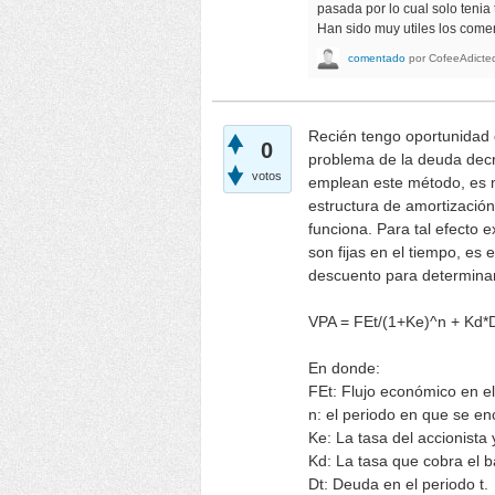
pasada por lo cual solo tenia
Han sido muy utiles los comen
comentado
por
CofeeAdicte
Recién tengo oportunidad d
0
problema de la deuda decre
votos
emplean este método, es m
estructura de amortización
funciona. Para tal efecto 
son fijas en el tiempo, es 
descuento para determinar 
VPA = FEt/(1+Ke)^n + Kd*
En donde:
FEt: Flujo económico en el
n: el periodo en que se enc
Ke: La tasa del accionist
Kd: La tasa que cobra el 
Dt: Deuda en el periodo t.