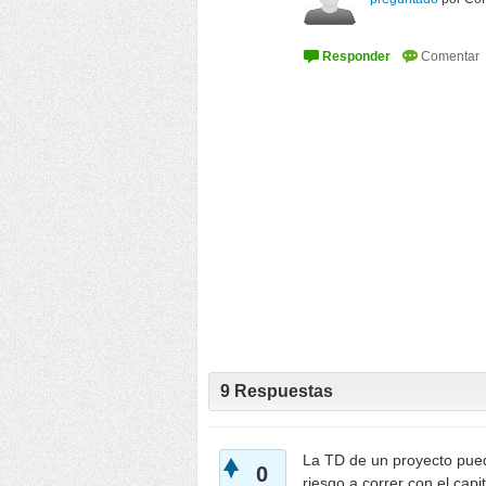
9
Respuestas
La TD de un proyecto pued
0
riesgo a correr con el capit