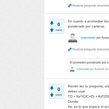
En cuanto a promediar las 
0
ponderado por carteras.
votos
respondido
por
Ayiap
El promedio ponderado por car
comentado
por
Sacberis
Jul
Recién leo tu pregunta, es
0
debes usar:
votos
TD = Ke*(C/C+D) + Kd*(D/
Donde:
Ke: es lo que espera el acc