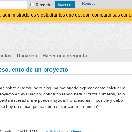
Registro
Recordar
administradores y estudiantes que desean compartir sus conocim
uetas
Usuarios
Hacer una pregunta
descuento de un proyecto
s sobre el tema, pero ninguna me puede explicar como calcular la
royecto en evaluación, donde no tengo beta ni otros numeros, solo
na venta esperada, me pueden ayudar? o acaso es imposible y debo
caso hay una tasa que se dberia usar como promedio?
feeAdicted
Jul 13, 2013
en
analisis de inversiones