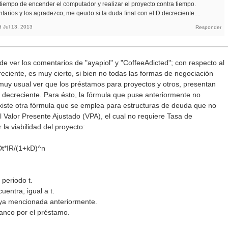
 tiempo de encender el computador y realizar el proyecto contra tiempo.
tarios y los agradezco, me qeudo si la duda final con el D decreciente....
d
Jul 13, 2013
e ver los comentarios de "ayapiol" y "CoffeeAdicted"; con respecto al
ciente, es muy cierto, si bien no todas las formas de negociación
uy usual ver que los préstamos para proyectos y otros, presentan
 decreciente. Para ésto, la fórmula que puse anteriormente no
existe otra fórmula que se emplea para estructuras de deuda que no
el Valor Presente Ajustado (VPA), el cual no requiere Tasa de
la viabilidad del proyecto:
Dt*IR/(1+kD)^n
 periodo t.
uentra, igual a t.
a ya mencionada anteriormente.
banco por el préstamo.