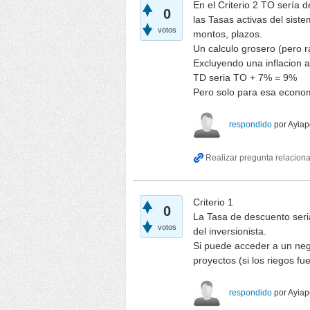
En el Criterio 2 TO sería
0
las Tasas activas del sist
votos
montos, plazos.
Un calculo grosero (pero r
Excluyendo una inflacion 
TD seria TO + 7% = 9%
Pero solo para esa econo
respondido
por
Ayiap
Criterio 1
0
La Tasa de descuento seria
votos
del inversionista.
Si puede acceder a un neg
proyectos (si los riegos fu
respondido
por
Ayiap