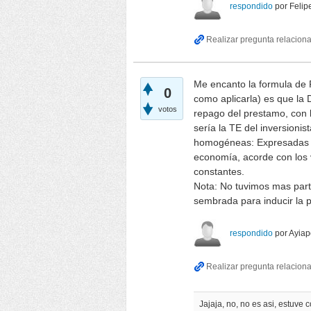
respondido
por
Felip
Me encanto la formula de 
0
como aplicarla) es que la 
votos
repago del prestamo, con l
sería la TE del inversioni
homogéneas: Expresadas a
economía, acorde con los v
constantes.
Nota: No tuvimos mas parti
sembrada para inducir la pa
respondido
por
Ayiap
Jajaja, no, no es asi, estuve