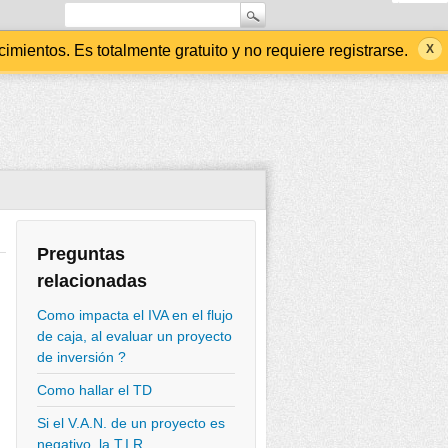
ientos. Es totalmente gratuito y no requiere registrarse.
Preguntas
relacionadas
Como impacta el IVA en el flujo
de caja, al evaluar un proyecto
de inversión ?
Como hallar el TD
Si el V.A.N. de un proyecto es
negativo, la T.I.R.