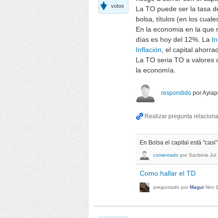
votos
La TO puede ser la tasa d
bolsa, títulos (en los cuale
En la economia en la que 
días es hoy del 12%. La
In
Inflación
, el capital ahor
La TO seria TO a valores c
la economía.
respondido
por
Ayiap
En Bolsa el capital está "casi"
comentado
por
Sacberis
Jul
Como hallar el TD
preguntado
por
Magui
Nov 