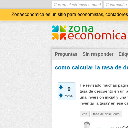
Zonaeconomica es un sitio para economistas, contadores, 
Preguntas
Sin responder
Etiq
como calcular la tasa de 
He revisado muchas página
0
tasa de descuento en un p
votos
una inversion inicial y u
inventar la tasa? en ese 
van
tasa-de-descuento
preguntado
por
Cof