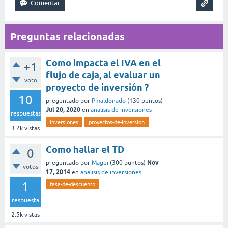
Preguntas relacionadas
Como impacta el IVA en el
+1
flujo de caja, al evaluar un
voto
proyecto de inversión ?
10
preguntado
por
Pmaldonado
(
130
puntos)
Jul 20, 2020
en
analisis de inversiones
respuestas
inversiones
proyectos-de-inversion
3.2k
vistas
Como hallar el TD
0
Nov
preguntado
por
Magui
(
300
puntos)
votos
17, 2014
en
analisis de inversiones
1
tasa-de-descuento
respuesta
2.5k
vistas