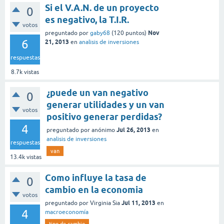
Si el V.A.N. de un proyecto
0
es negativo, la T.I.R.
votos
Nov
preguntado
por
gaby68
(
120
puntos)
6
21, 2013
en
analisis de inversiones
respuestas
8.7k
vistas
¿puede un van negativo
0
generar utilidades y un van
votos
positivo generar perdidas?
4
Jul 26, 2013
preguntado
por
anónimo
en
analisis de inversiones
respuestas
van
13.4k
vistas
Como influye la tasa de
0
cambio en la economia
votos
Jul 11, 2013
preguntado
por
Virginia Sia
en
4
macroeconomía
tipo-de-cambio