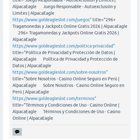
title="Juego Responsable - Autoexclusión y Límites |
AlpacaEagle Juego Responsable - Autoexclusión y
Límites | AlpacaEagle
https://www.goldeagleslot.com/juegos"
title="296+
Tragamonedas y Jackpots Online Gratis 2026 | AlpacaEagle
296+ Tragamonedas y Jackpots Online Gratis 2026 |
AlpacaEagle
https://www.goldeagleslot.com/politica-privacidad"
title="Política de Privacidad y Protección de Datos |
AlpacaEagle Política de Privacidad y Protección de
Datos | AlpacaEagle
https://www.goldeagleslot.com/sobre-nosotros"
title="Sobre Nosotros - Casino Online Seguro en Perú |
AlpacaEagle Sobre Nosotros - Casino Online Seguro en
Perú | AlpacaEagle
https://www.goldeagleslot.com/terminos"
title="Términos y Condiciones de Uso - Casino Online |
AlpacaEagle Términos y Condiciones de Uso - Casino
Online | AlpacaEagle