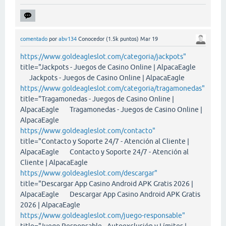
comentado
por
abv134
Conocedor
(
1.5k
puntos)
Mar 19
https://www.goldeagleslot.com/categoria/jackpots"
title="Jackpots - Juegos de Casino Online | AlpacaEagle
Jackpots - Juegos de Casino Online | AlpacaEagle
https://www.goldeagleslot.com/categoria/tragamonedas"
title="Tragamonedas - Juegos de Casino Online |
AlpacaEagle Tragamonedas - Juegos de Casino Online |
AlpacaEagle
https://www.goldeagleslot.com/contacto"
title="Contacto y Soporte 24/7 - Atención al Cliente |
AlpacaEagle Contacto y Soporte 24/7 - Atención al
Cliente | AlpacaEagle
https://www.goldeagleslot.com/descargar"
title="Descargar App Casino Android APK Gratis 2026 |
AlpacaEagle Descargar App Casino Android APK Gratis
2026 | AlpacaEagle
https://www.goldeagleslot.com/juego-responsable"