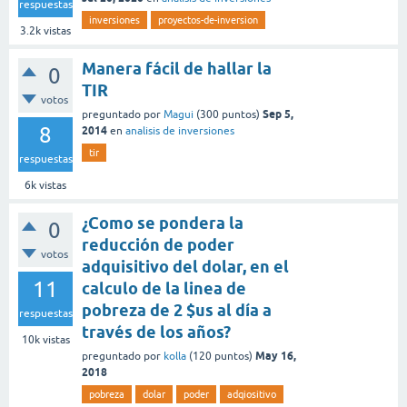
respuestas
inversiones
proyectos-de-inversion
3.2k
vistas
Manera fácil de hallar la
0
TIR
votos
Sep 5,
preguntado
por
Magui
(
300
puntos)
8
2014
en
analisis de inversiones
tir
respuestas
6k
vistas
¿Como se pondera la
0
reducción de poder
votos
adquisitivo del dolar, en el
11
calculo de la linea de
pobreza de 2 $us al día a
respuestas
través de los años?
10k
vistas
May 16,
preguntado
por
kolla
(
120
puntos)
2018
pobreza
dolar
poder
adqiositivo