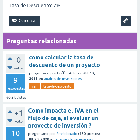
Tasa de Descuento: 7%
Preguntas relacionadas
como calcular la tasa de
0
descuento de un proyecto
votos
Jul 13,
preguntado
por
CoffeeAdicted
9
2013
en
analisis de inversiones
van
tasa-de-descuento
respuestas
60.8k
vistas
Como impacta el IVA en el
+1
flujo de caja, al evaluar un
voto
proyecto de inversión ?
10
preguntado
por
Pmaldonado
(
130
puntos)
Jul 20, 2020
en
analisis de inversiones