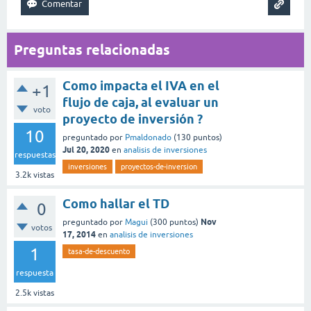
Preguntas relacionadas
Como impacta el IVA en el
+1
flujo de caja, al evaluar un
voto
proyecto de inversión ?
10
preguntado
por
Pmaldonado
(
130
puntos)
Jul 20, 2020
en
analisis de inversiones
respuestas
inversiones
proyectos-de-inversion
3.2k
vistas
Como hallar el TD
0
Nov
preguntado
por
Magui
(
300
puntos)
votos
17, 2014
en
analisis de inversiones
1
tasa-de-descuento
respuesta
2.5k
vistas