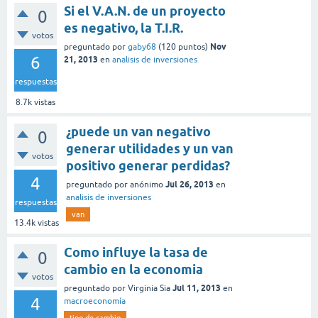
Si el V.A.N. de un proyecto
0
es negativo, la T.I.R.
votos
Nov
preguntado
por
gaby68
(
120
puntos)
6
21, 2013
en
analisis de inversiones
respuestas
8.7k
vistas
¿puede un van negativo
0
generar utilidades y un van
votos
positivo generar perdidas?
4
Jul 26, 2013
preguntado
por
anónimo
en
analisis de inversiones
respuestas
van
13.4k
vistas
Como influye la tasa de
0
cambio en la economia
votos
Jul 11, 2013
preguntado
por
Virginia Sia
en
4
macroeconomía
tipo-de-cambio