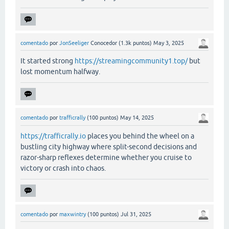
comentado
por
JonSeeliger
Conocedor
(
1.3k
puntos)
May 3, 2025
It started strong
https://streamingcommunity1.top/
but
lost momentum halfway.
comentado
por
trafficrally
(
100
puntos)
May 14, 2025
https://trafficrally.io
places you behind the wheel on a
bustling city highway where split-second decisions and
razor-sharp reflexes determine whether you cruise to
victory or crash into chaos.
comentado
por
maxwintry
(
100
puntos)
Jul 31, 2025