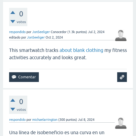
0
votos
respondido
por
JonSeeliger
Conocedor
(
1.3k
puntos)
Jul 2, 2024
editado
por
JonSeeliger
Oct 2, 2024
This smartwatch tracks
about blank clothing
my fitness
activities accurately and looks great.
0
votos
respondido
por
michaelarrington
(
300
puntos)
Jul 8, 2024
Una línea de isobeneficio es una curva en un