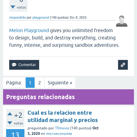
votos
respondido
por
playground
(
140
puntos)
Dic 9, 2025
Melon Playground
gives you unlimited freedom
to design, build, and destroy everything, creating
funny, intense, and surprising sandbox adventures.
Página:
1
2
Siguiente »
Preguntas relacionadas
Cual es la relacion entre
+2
utilidad marginal y precios
votos
Oct
preguntado
por
T0mvvss
(
140
puntos)
13
5, 2020
en
microeconomía