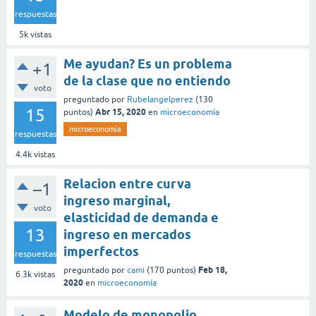
respuestas
5k
vistas
Me ayudan? Es un problema
+1
de la clase que no entiendo
voto
preguntado
por
Rubelangelperez
(
130
15
Abr 15, 2020
puntos)
en
microeconomía
microeconomía
respuestas
4.4k
vistas
Relacion entre curva
–1
ingreso marginal,
voto
elasticidad de demanda e
13
ingreso en mercados
imperfectos
respuestas
Feb 18,
preguntado
por
cami
(
170
puntos)
6.3k
vistas
2020
en
microeconomía
Modelo de monopolio