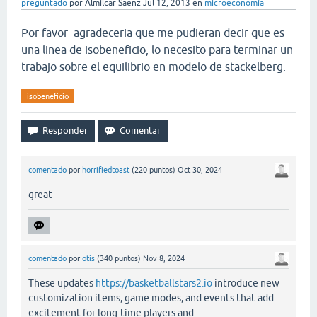
preguntado
por
Almilcar Saenz
Jul 12, 2013
en
microeconomía
Por favor agradeceria que me pudieran decir que es
una linea de isobeneficio, lo necesito para terminar un
trabajo sobre el equilibrio en modelo de stackelberg.
isobeneficio
comentado
por
horrifiedtoast
(
220
puntos)
Oct 30, 2024
great
comentado
por
otis
(
340
puntos)
Nov 8, 2024
These updates
https://basketballstars2.io
introduce new
customization items, game modes, and events that add
excitement for long-time players and