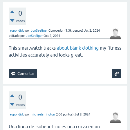
0
votos
respondido
por
JonSeeliger
Conocedor
(
1.3k
puntos)
Jul 2, 2024
editado
por
JonSeeliger
Oct 2, 2024
This smartwatch tracks
about blank clothing
my fitness
activities accurately and looks great.
0
votos
respondido
por
michaelarrington
(
300
puntos)
Jul 8, 2024
Una línea de isobeneficio es una curva en un