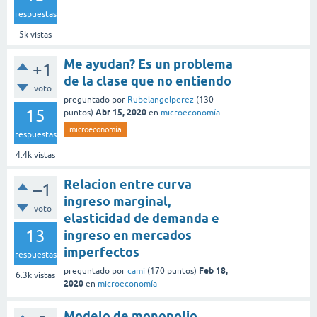
respuestas
5k
vistas
Me ayudan? Es un problema
+1
de la clase que no entiendo
voto
preguntado
por
Rubelangelperez
(
130
15
Abr 15, 2020
puntos)
en
microeconomía
microeconomía
respuestas
4.4k
vistas
Relacion entre curva
–1
ingreso marginal,
voto
elasticidad de demanda e
13
ingreso en mercados
imperfectos
respuestas
Feb 18,
preguntado
por
cami
(
170
puntos)
6.3k
vistas
2020
en
microeconomía
Modelo de monopolio