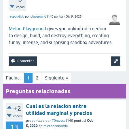
votos
respondido
por
playground
(
140
puntos)
Dic 9, 2025
Melon Playground
gives you unlimited freedom
to design, build, and destroy everything, creating
funny, intense, and surprising sandbox adventures.
Página:
1
2
Siguiente »
Preguntas relacionadas
Cual es la relacion entre
+2
utilidad marginal y precios
votos
Oct
preguntado
por
T0mvvss
(
140
puntos)
13
5, 2020
en
microeconomía