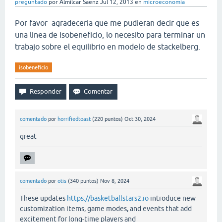
preguntado
por
Almilcar Saenz
Jul 12, 2013
en
microeconomía
Por favor agradeceria que me pudieran decir que es
una linea de isobeneficio, lo necesito para terminar un
trabajo sobre el equilibrio en modelo de stackelberg.
isobeneficio
comentado
por
horrifiedtoast
(
220
puntos)
Oct 30, 2024
great
comentado
por
otis
(
340
puntos)
Nov 8, 2024
These updates
https://basketballstars2.io
introduce new
customization items, game modes, and events that add
excitement for long-time players and