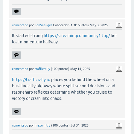
comentado
por
JonSeeliger
Conocedor
(
1.3k
puntos)
May 3, 2025
It started strong
https://streamingcommunity1.top/
but
lost momentum halfway.
comentado
por
trafficrally
(
100
puntos)
May 14, 2025
https://trafficrally.io
places you behind the wheel on a
bustling city highway where split-second decisions and
razor-sharp reflexes determine whether you cruise to
victory or crash into chaos.
comentado
por
maxwintry
(
100
puntos)
Jul 31, 2025