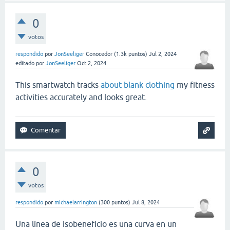
0
votos
respondido
por
JonSeeliger
Conocedor
(
1.3k
puntos)
Jul 2, 2024
editado
por
JonSeeliger
Oct 2, 2024
This smartwatch tracks
about blank clothing
my fitness
activities accurately and looks great.
0
votos
respondido
por
michaelarrington
(
300
puntos)
Jul 8, 2024
Una línea de isobeneficio es una curva en un