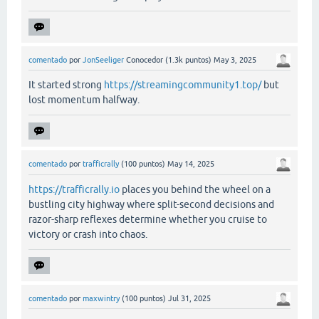
comentado
por
JonSeeliger
Conocedor
(
1.3k
puntos)
May 3, 2025
It started strong
https://streamingcommunity1.top/
but
lost momentum halfway.
comentado
por
trafficrally
(
100
puntos)
May 14, 2025
https://trafficrally.io
places you behind the wheel on a
bustling city highway where split-second decisions and
razor-sharp reflexes determine whether you cruise to
victory or crash into chaos.
comentado
por
maxwintry
(
100
puntos)
Jul 31, 2025