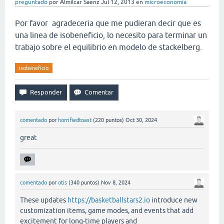
preguntado
por
Almilcar Saenz
Jul 12, 2013
en
microeconomía
Por favor agradeceria que me pudieran decir que es
una linea de isobeneficio, lo necesito para terminar un
trabajo sobre el equilibrio en modelo de stackelberg.
isobeneficio
comentado
por
horrifiedtoast
(
220
puntos)
Oct 30, 2024
great
comentado
por
otis
(
340
puntos)
Nov 8, 2024
These updates
https://basketballstars2.io
introduce new
customization items, game modes, and events that add
excitement for long-time players and