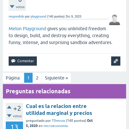
votos
respondido
por
playground
(
140
puntos)
Dic 9, 2025
Melon Playground
gives you unlimited freedom
to design, build, and destroy everything, creating
funny, intense, and surprising sandbox adventures.
Página:
1
2
Siguiente »
Preguntas relacionadas
Cual es la relacion entre
+2
utilidad marginal y precios
votos
Oct
preguntado
por
T0mvvss
(
140
puntos)
13
5, 2020
en
microeconomía