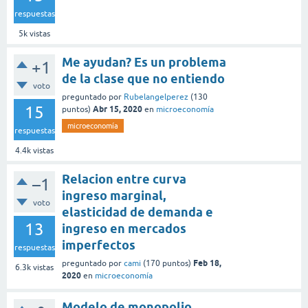
respuestas
5k
vistas
Me ayudan? Es un problema
+1
de la clase que no entiendo
voto
preguntado
por
Rubelangelperez
(
130
15
Abr 15, 2020
puntos)
en
microeconomía
microeconomía
respuestas
4.4k
vistas
Relacion entre curva
–1
ingreso marginal,
voto
elasticidad de demanda e
13
ingreso en mercados
imperfectos
respuestas
Feb 18,
preguntado
por
cami
(
170
puntos)
6.3k
vistas
2020
en
microeconomía
Modelo de monopolio