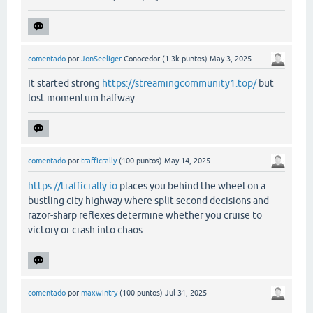
comentado
por
JonSeeliger
Conocedor
(
1.3k
puntos)
May 3, 2025
It started strong
https://streamingcommunity1.top/
but
lost momentum halfway.
comentado
por
trafficrally
(
100
puntos)
May 14, 2025
https://trafficrally.io
places you behind the wheel on a
bustling city highway where split-second decisions and
razor-sharp reflexes determine whether you cruise to
victory or crash into chaos.
comentado
por
maxwintry
(
100
puntos)
Jul 31, 2025