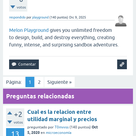
votos
respondido
por
playground
(
140
puntos)
Dic 9, 2025
Melon Playground
gives you unlimited freedom
to design, build, and destroy everything, creating
funny, intense, and surprising sandbox adventures.
Página:
1
2
Siguiente »
Preguntas relacionadas
Cual es la relacion entre
+2
utilidad marginal y precios
votos
Oct
preguntado
por
T0mvvss
(
140
puntos)
13
5, 2020
en
microeconomía