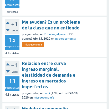
respuestas
5k
vistas
Me ayudan? Es un problema
+1
de la clase que no entiendo
voto
preguntado
por
Rubelangelperez
(
130
15
Abr 15, 2020
puntos)
en
microeconomía
microeconomía
respuestas
4.4k
vistas
Relacion entre curva
–1
ingreso marginal,
voto
elasticidad de demanda e
13
ingreso en mercados
imperfectos
respuestas
Feb 18,
preguntado
por
cami
(
170
puntos)
6.3k
vistas
2020
en
microeconomía
Modelo de monopolio