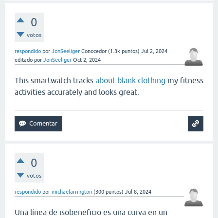
0
votos
respondido
por
JonSeeliger
Conocedor
(
1.3k
puntos)
Jul 2, 2024
editado
por
JonSeeliger
Oct 2, 2024
This smartwatch tracks
about blank clothing
my fitness
activities accurately and looks great.
0
votos
respondido
por
michaelarrington
(
300
puntos)
Jul 8, 2024
Una línea de isobeneficio es una curva en un