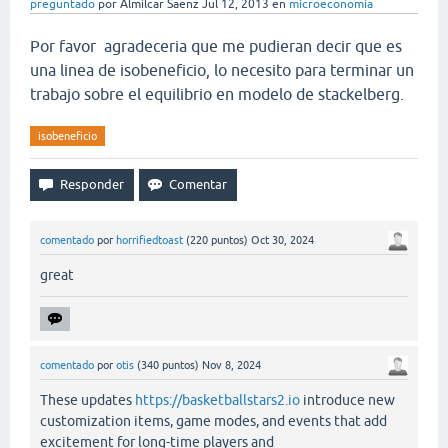
preguntado
por
Almilcar Saenz
Jul 12, 2013
en
microeconomía
Por favor agradeceria que me pudieran decir que es
una linea de isobeneficio, lo necesito para terminar un
trabajo sobre el equilibrio en modelo de stackelberg.
isobeneficio
comentado
por
horrifiedtoast
(
220
puntos)
Oct 30, 2024
great
comentado
por
otis
(
340
puntos)
Nov 8, 2024
These updates
https://basketballstars2.io
introduce new
customization items, game modes, and events that add
excitement for long-time players and