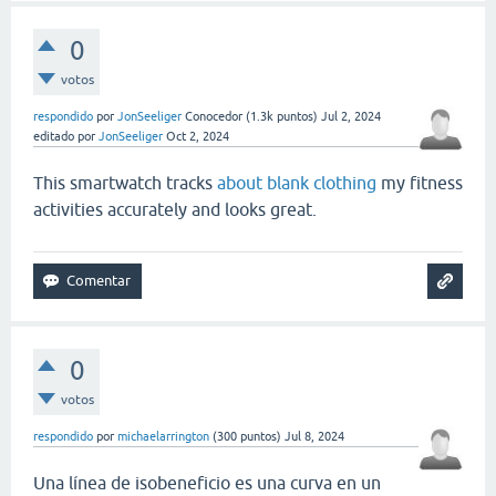
0
votos
respondido
por
JonSeeliger
Conocedor
(
1.3k
puntos)
Jul 2, 2024
editado
por
JonSeeliger
Oct 2, 2024
This smartwatch tracks
about blank clothing
my fitness
activities accurately and looks great.
0
votos
respondido
por
michaelarrington
(
300
puntos)
Jul 8, 2024
Una línea de isobeneficio es una curva en un