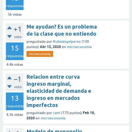
respuestas
5k
vistas
Me ayudan? Es un problema
+1
de la clase que no entiendo
voto
preguntado
por
Rubelangelperez
(
130
15
Abr 15, 2020
puntos)
en
microeconomía
microeconomía
respuestas
4.4k
vistas
Relacion entre curva
–1
ingreso marginal,
voto
elasticidad de demanda e
13
ingreso en mercados
imperfectos
respuestas
Feb 18,
preguntado
por
cami
(
170
puntos)
6.3k
vistas
2020
en
microeconomía
Modelo de monopolio