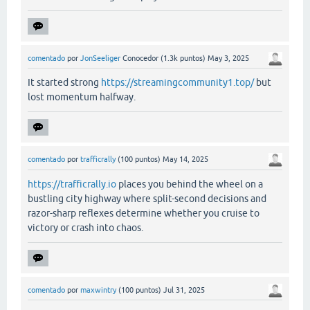
comentado
por
JonSeeliger
Conocedor
(
1.3k
puntos)
May 3, 2025
It started strong
https://streamingcommunity1.top/
but
lost momentum halfway.
comentado
por
trafficrally
(
100
puntos)
May 14, 2025
https://trafficrally.io
places you behind the wheel on a
bustling city highway where split-second decisions and
razor-sharp reflexes determine whether you cruise to
victory or crash into chaos.
comentado
por
maxwintry
(
100
puntos)
Jul 31, 2025