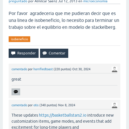
preguntado
por
Almilcar Saenz
Jul 12, 2013
en
microeconomía
Por favor agradeceria que me pudieran decir que es
una linea de isobeneficio, lo necesito para terminar un
trabajo sobre el equilibrio en modelo de stackelberg.
isobeneficio
comentado
por
horrifiedtoast
(
220
puntos)
Oct 30, 2024
great
comentado
por
otis
(
340
puntos)
Nov 8, 2024
These updates
https://basketballstars2.io
introduce new
customization items, game modes, and events that add
excitement for long-time players and