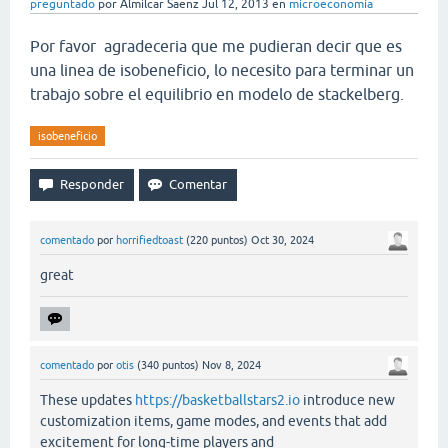
preguntado
por
Almilcar Saenz
Jul 12, 2013
en
microeconomía
Por favor agradeceria que me pudieran decir que es
una linea de isobeneficio, lo necesito para terminar un
trabajo sobre el equilibrio en modelo de stackelberg.
isobeneficio
comentado
por
horrifiedtoast
(
220
puntos)
Oct 30, 2024
great
comentado
por
otis
(
340
puntos)
Nov 8, 2024
These updates
https://basketballstars2.io
introduce new
customization items, game modes, and events that add
excitement for long-time players and