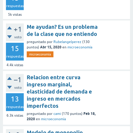
respuestas
5k
vistas
Me ayudan? Es un problema
+1
de la clase que no entiendo
voto
preguntado
por
Rubelangelperez
(
130
15
Abr 15, 2020
puntos)
en
microeconomía
microeconomía
respuestas
4.4k
vistas
Relacion entre curva
–1
ingreso marginal,
voto
elasticidad de demanda e
13
ingreso en mercados
imperfectos
respuestas
Feb 18,
preguntado
por
cami
(
170
puntos)
6.3k
vistas
2020
en
microeconomía
Modelo de monopolio