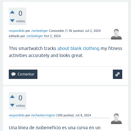
0
votos
respondido
por
JonSeeliger
Conocedor
(
1.3k
puntos)
Jul 2, 2024
editado
por
JonSeeliger
Oct 2, 2024
This smartwatch tracks
about blank clothing
my fitness
activities accurately and looks great.
0
votos
respondido
por
michaelarrington
(
300
puntos)
Jul 8, 2024
Una línea de isobeneficio es una curva en un