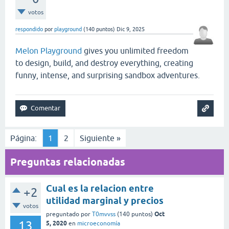
votos
respondido
por
playground
(
140
puntos)
Dic 9, 2025
Melon Playground
gives you unlimited freedom
to design, build, and destroy everything, creating
funny, intense, and surprising sandbox adventures.
Página:
1
2
Siguiente »
Preguntas relacionadas
Cual es la relacion entre
+2
utilidad marginal y precios
votos
Oct
preguntado
por
T0mvvss
(
140
puntos)
13
5, 2020
en
microeconomía