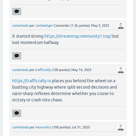
comentado
por
JonSeeliger
Conocedor
(
1.3k
puntos)
May 3, 2025
It started strong
https://streamingcommunity1.top/
but
lost momentum halfway.
comentado
por
trafficrally
(
100
puntos)
May 14, 2025
https://trafficrally.io
places you behind the wheel on a
bustling city highway where split-second decisions and
razor-sharp reflexes determine whether you cruise to
victory or crash into chaos.
comentado
por
maxwintry
(
100
puntos)
Jul 31, 2025