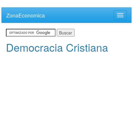
Skip
to
ZonaEconomica
Toggle
main
naviga
content
Democracia Cristiana