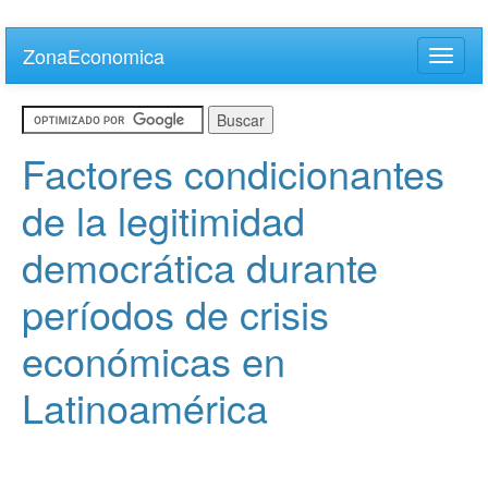
Skip
to
ZonaEconomica
Toggle
main
naviga
content
Factores condicionantes
de la legitimidad
democrática durante
períodos de crisis
económicas en
Latinoamérica