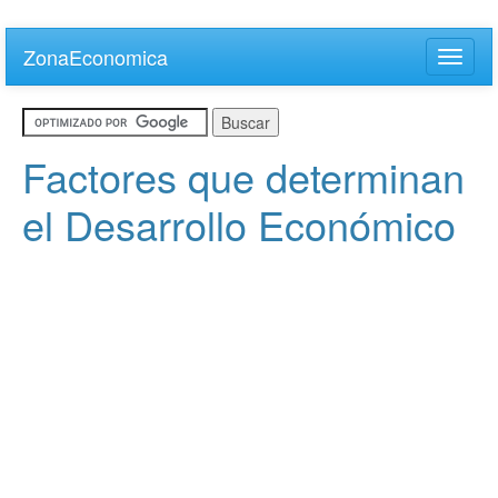
Skip
to
ZonaEconomica
Toggle
main
naviga
content
Factores que determinan
el Desarrollo Económico