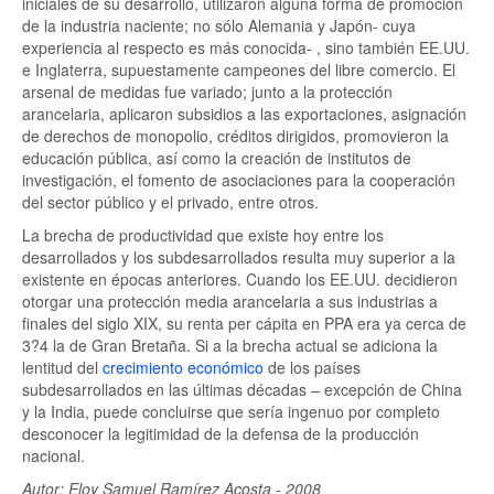
iniciales de su desarrollo, utilizaron alguna forma de promoción
de la industria naciente; no sólo Alemania y Japón- cuya
experiencia al respecto es más conocida- , sino también EE.UU.
e Inglaterra, supuestamente campeones del libre comercio. El
arsenal de medidas fue variado; junto a la protección
arancelaria, aplicaron subsidios a las exportaciones, asignación
de derechos de monopolio, créditos dirigidos, promovieron la
educación pública, así como la creación de institutos de
investigación, el fomento de asociaciones para la cooperación
del sector público y el privado, entre otros.
La brecha de productividad que existe hoy entre los
desarrollados y los subdesarrollados resulta muy superior a la
existente en épocas anteriores. Cuando los EE.UU. decidieron
otorgar una protección media arancelaria a sus industrias a
finales del siglo XIX, su renta per cápita en PPA era ya cerca de
3?4 la de Gran Bretaña. Si a la brecha actual se adiciona la
lentitud del
crecimiento económico
de los países
subdesarrollados en las últimas décadas – excepción de China
y la India, puede concluirse que sería ingenuo por completo
desconocer la legitimidad de la defensa de la producción
nacional.
Autor: Eloy Samuel Ramírez Acosta - 2008