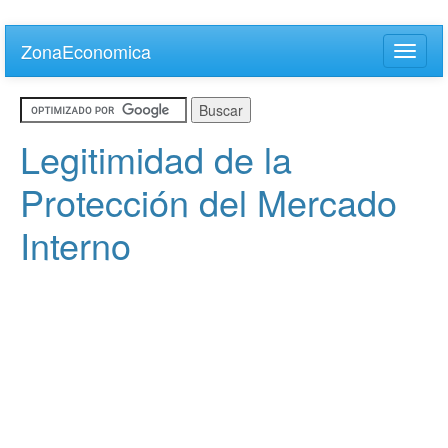
Skip
to
ZonaEconomica
Toggle
main
naviga
content
Legitimidad de la
Protección del Mercado
Interno