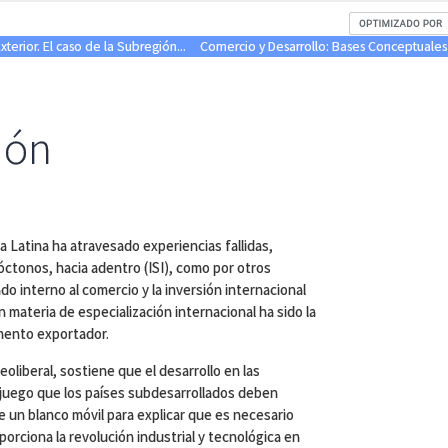
xterior. El caso de la Subregión...
Comercio y Desarrollo: Bases Conceptuales y
ión
 Latina ha atravesado experiencias fallidas,
óctonos, hacia adentro (ISI), como por otros
ado interno al comercio y la inversión internacional
n materia de especialización internacional ha sido la
mento exportador.
eoliberal, sostiene que el desarrollo en las
n juego que los países subdesarrollados deben
 de un blanco móvil para explicar que es necesario
porciona la revolución industrial y tecnológica en