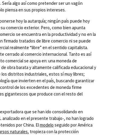
 Sería algo así como pretender ser un vagón
o piensa en sus propios intereses.
ponerse hoy la autarquía; ningún país puede hoy
ir su comercio exterior. Pero, como bien apunta
omercio se encuentra en la productividad y no en la
han firmado tratados de libre comercio ni se puede
cial realmente “libre” en el sentido capitalista.
e cerrado al comercio internacional. Tanto es así
ito comercial se apoya en: una moneda de
 de obra barata y altamente calificada educacional y
los distritos industriales, estos sí muy libres;
ología que invierten en el país, buscando garantizar
y control de los excedentes de moneda firme
es gigantescos que produce con el resto del
 exportadora que se han ido consolidando en
L analizado en el presente trabajo-, no han logrado
btenidos por China. El
modelo
seguido por América
ursos naturales
, tropieza con la protección