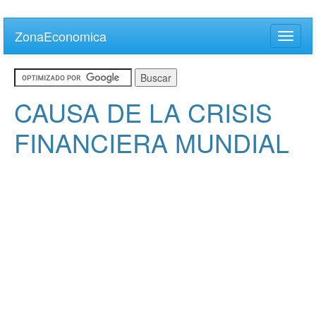
Skip
to
ZonaEconomica
Toggle
main
naviga
content
CAUSA DE LA CRISIS
FINANCIERA MUNDIAL