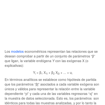
Los
modelos
econométricos representan las relaciones que se
desean comprobar a partir de un conjunto de parámetros “β”
que ligan, la variable endógena
Y
con las exógenas X (o
explicativas):
Y
= β
X
+ β
X
+ ... + u
i
1
1i
2
2i
i
En términos analíticos se establece como hipótesis de partida
que los parámetros “βj” asociados a cada variable exógena son
únicos y válidos para representar la relación entre la variable
dependiente “yi” y cada una de las variables regresoras “xj” en
la muestra de datos seleccionada. Esto es, los parámetros son
idénticos para todas las muestras analizadas, y por lo tanto la