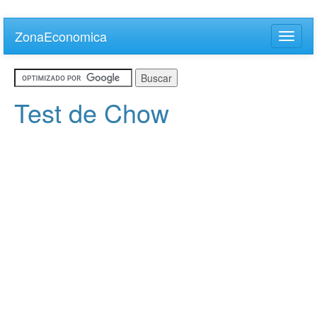
Skip
to
ZonaEconomica
Toggle
main
naviga
content
Test de Chow