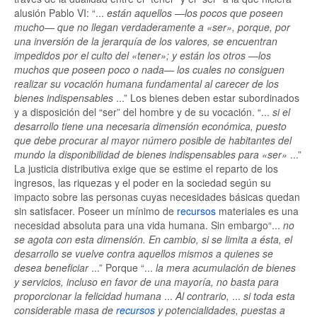
alusión Pablo VI: “...
están aquellos —los pocos que poseen
mucho— que no llegan verdaderamente a «ser», porque, por
una inversión de la jerarquía de los valores, se encuentran
impedidos por el culto del «tener»; y están los otros —los
muchos que poseen poco o nada— los cuales no consiguen
realizar su vocación humana fundamental al carecer de los
bienes indispensables
...” Los bienes deben estar subordinados
y a disposición del “ser” del hombre y de su vocación. “...
si el
desarrollo tiene una necesaria dimensión económica, puesto
que debe procurar al mayor número posible de habitantes del
mundo la disponibilidad de bienes indispensables para «ser»
...”
La justicia distributiva exige que se estime el reparto de los
ingresos, las riquezas y el poder en la sociedad según su
impacto sobre las personas cuyas necesidades básicas quedan
sin satisfacer. Poseer un mínimo de
recursos
materiales es una
necesidad absoluta para una vida humana. Sin embargo“...
no
se agota con esta dimensión. En cambio, si se limita a ésta, el
desarrollo se vuelve contra aquellos mismos a quienes se
desea beneficiar
...” Porque “...
la mera acumulación de bienes
y servicios, incluso en favor de una mayoría, no basta para
proporcionar la felicidad humana
...
Al contrario,
...
si toda esta
considerable masa de
recursos
y potencialidades, puestas a