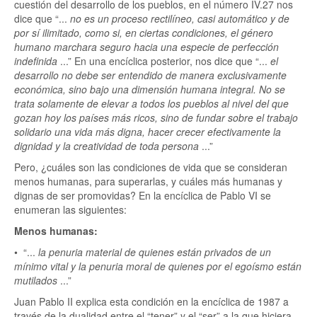
cuestión del desarrollo de los pueblos, en el número IV.27 nos
dice que “...
no es un proceso rectilíneo, casi automático y de
por sí ilimitado, como si, en ciertas condiciones, el género
humano marchara seguro hacia una especie de perfección
indefinida
...” En una encíclica posterior, nos dice que “...
el
desarrollo no debe ser entendido de manera exclusivamente
económica, sino bajo una dimensión humana integral. No se
trata solamente de elevar a todos los pueblos al nivel del que
gozan hoy los países más ricos, sino de fundar sobre el trabajo
solidario una vida más digna, hacer crecer efectivamente la
dignidad y la creatividad de toda persona
...”
Pero, ¿cuáles son las condiciones de vida que se consideran
menos humanas, para superarlas, y cuáles más humanas y
dignas de ser promovidas? En la encíclica de Pablo VI se
enumeran las siguientes:
Menos humanas:
• “...
la penuria material de quienes están privados de un
mínimo vital y la penuria moral de quienes por el egoísmo están
mutilados
...”
Juan Pablo II explica esta condición en la encíclica de 1987
a
través de la dualidad entre el “tener” y el “ser” a la que hiciera