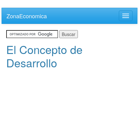
Skip
to
ZonaEconomica
Toggle
main
naviga
content
El Concepto de
Desarrollo