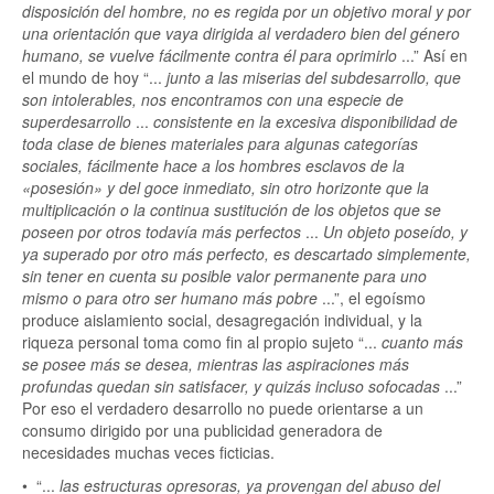
disposición del hombre, no es regida por un objetivo moral y por
una orientación que vaya dirigida al verdadero bien del género
humano, se vuelve fácilmente contra él para oprimirlo
...” Así en
el mundo de hoy “...
junto a las miserias del subdesarrollo, que
son intolerables, nos encontramos con una especie de
superdesarrollo
...
consistente en la excesiva disponibilidad de
toda clase de bienes materiales para algunas categorías
sociales, fácilmente hace a los hombres esclavos de la
«posesión» y del goce inmediato, sin otro horizonte que la
multiplicación o la continua sustitución de los objetos que se
poseen por otros todavía más perfectos
...
Un objeto poseído, y
ya superado por otro más perfecto, es descartado simplemente,
sin tener en cuenta su posible valor permanente para uno
mismo o para otro ser humano más pobre
...”, el egoísmo
produce aislamiento social, desagregación individual, y la
riqueza personal toma como fin al propio sujeto “...
cuanto más
se posee más se desea, mientras las aspiraciones más
profundas quedan sin satisfacer, y quizás incluso sofocadas
...”
Por eso el verdadero desarrollo no puede orientarse a un
consumo dirigido por una publicidad generadora de
necesidades muchas veces ficticias.
• “...
las estructuras opresoras, ya provengan del abuso del