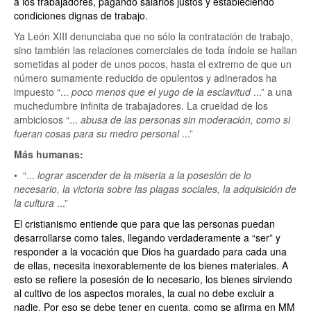
a los trabajadores, pagando salarios justos y estableciendo
condiciones dignas de trabajo.
Ya León XIII denunciaba que no sólo la contratación de trabajo,
sino también las relaciones comerciales de toda índole se hallan
sometidas al poder de unos pocos, hasta el extremo de que un
número sumamente reducido de opulentos y adinerados ha
impuesto “...
poco menos que el yugo de la esclavitud
...” a una
muchedumbre infinita de trabajadores. La crueldad de los
ambiciosos “...
abusa de las personas sin moderación, como si
fueran cosas para su medro personal
...”
Más humanas:
• “...
lograr ascender de la miseria a la posesión de lo
necesario, la victoria sobre las plagas sociales, la adquisición de
la cultura
...”
El cristianismo entiende que para que las personas puedan
desarrollarse como tales, llegando verdaderamente a “ser” y
responder a la vocación que Dios ha guardado para cada una
de ellas, necesita inexorablemente de los bienes materiales. A
esto se refiere la posesión de lo necesario, los bienes sirviendo
al cultivo de los aspectos morales, la cual no debe excluir a
nadie. Por eso se debe tener en cuenta, como se afirma en
MM