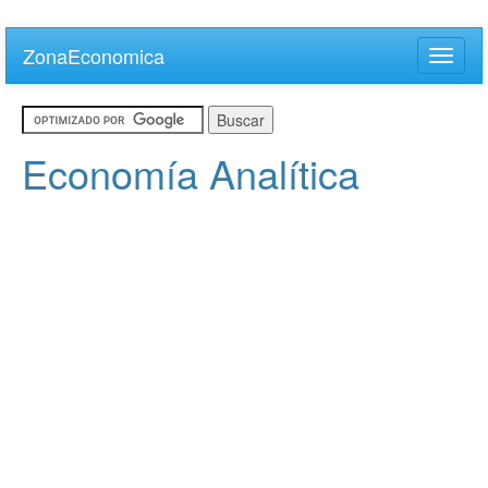
Skip
to
ZonaEconomica
Toggle
main
naviga
content
Economía Analítica