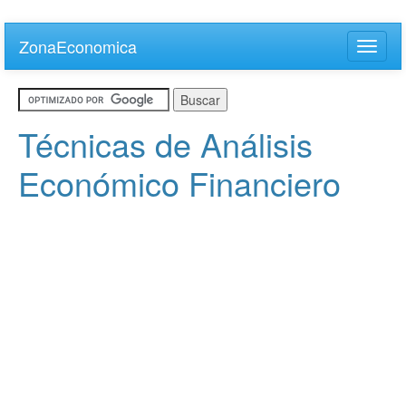
Skip
to
ZonaEconomica
Toggle
main
naviga
content
Técnicas de Análisis
Económico Financiero