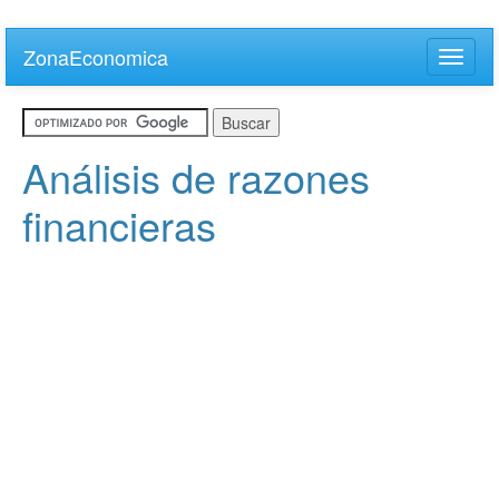
Skip
to
ZonaEconomica
Toggle
main
naviga
content
Análisis de razones
financieras