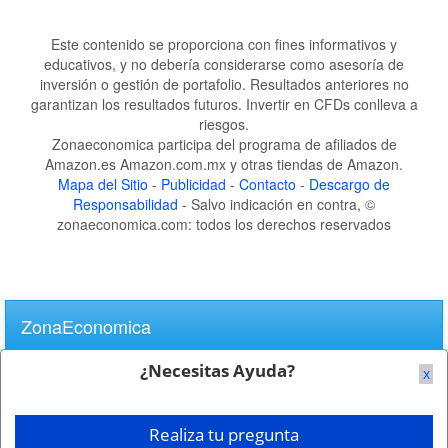
Este contenido se proporciona con fines informativos y
educativos, y no debería considerarse como asesoría de
inversión o gestión de portafolio. Resultados anteriores no
garantizan los resultados futuros. Invertir en CFDs conlleva a
riesgos.
Zonaeconomica participa del programa de afiliados de
Amazon.es Amazon.com.mx y otras tiendas de Amazon.
Mapa del Sitio
-
Publicidad
-
Contacto
-
Descargo de
Responsabilidad
- Salvo indicación en contra, ©
zonaeconomica.com: todos los derechos reservados
Skip
to
ZonaEconomica
main
content
¿Necesitas Ayuda?
x
Error
Realiza tu pregunta