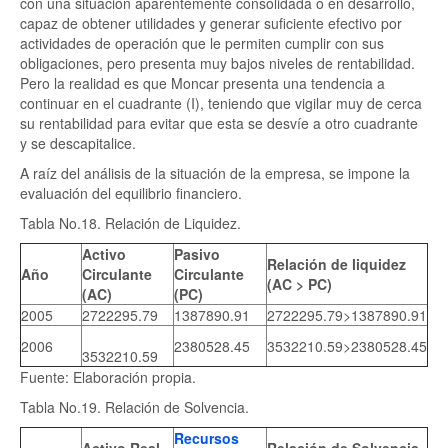
con una situación aparentemente consolidada o en desarrollo,
capaz de obtener utilidades y generar suficiente efectivo por
actividades de operación que le permiten cumplir con sus
obligaciones, pero presenta muy bajos niveles de rentabilidad.
Pero la realidad es que Moncar presenta una tendencia a
continuar en el cuadrante (I), teniendo que vigilar muy de cerca
su rentabilidad para evitar que esta se desvíe a otro cuadrante
y se descapitalice.
A raíz del análisis de la situación de la empresa, se impone la
evaluación del equilibrio financiero.
Tabla No.18. Relación de Liquidez.
Activo
Pasivo
Relación de liquidez
Año
Circulante
Circulante
(AC > PC)
(AC)
(PC)
2005
2722295.79
1387890.91
2722295.79>1387890.91
2006
2380528.45
3532210.59>2380528.45
3532210.59
Fuente: Elaboración propia.
Tabla No.19. Relación de Solvencia.
Recursos
Activo Real
Relación de Solvencia