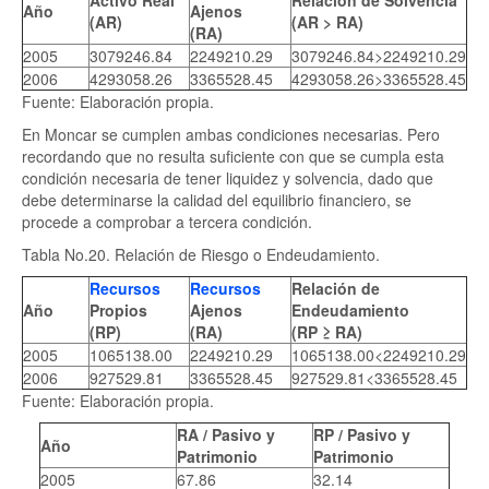
Año
Ajenos
(AR)
(AR > RA)
(RA)
2005
3079246.84
2249210.29
3079246.84>2249210.29
2006
4293058.26
3365528.45
4293058.26>3365528.45
Fuente: Elaboración propia.
En Moncar se cumplen ambas condiciones necesarias. Pero
recordando que no resulta suficiente con que se cumpla esta
condición necesaria de tener liquidez y solvencia, dado que
debe determinarse la calidad del equilibrio financiero, se
procede a comprobar a tercera condición.
Tabla No.20. Relación de Riesgo o Endeudamiento.
Recursos
Recursos
Relación de
Año
Propios
Ajenos
Endeudamiento
(RP)
(RA)
(RP ≥ RA)
2005
1065138.00
2249210.29
1065138.00<2249210.29
2006
927529.81
3365528.45
927529.81<3365528.45
Fuente: Elaboración propia.
RA / Pasivo y
RP / Pasivo y
Año
Patrimonio
Patrimonio
2005
67.86
32.14