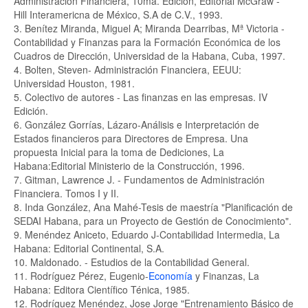
Administración Financiera, 10ma. Edición, Editorial McGraw -
Hill Interamericna de México, S.A de C.V., 1993.
3. Benítez Miranda, Miguel A; Miranda Dearribas, Mª Victoria -
Contabilidad y Finanzas para la Formación Económica de los
Cuadros de Dirección, Universidad de la Habana, Cuba, 1997.
4. Bolten, Steven- Administración Financiera, EEUU:
Universidad Houston, 1981.
5. Colectivo de autores - Las finanzas en las empresas. IV
Edición.
6. González Gorrías, Lázaro-Análisis e Interpretación de
Estados financieros para Directores de Empresa. Una
propuesta Inicial para la toma de Dediciones, La
Habana:Editorial Ministerio de la Construcción, 1996.
7. Gitman, Lawrence J. - Fundamentos de Administración
Financiera. Tomos I y II.
8. Inda González, Ana Mahé-Tesis de maestría "Planificación de
SEDAI Habana, para un Proyecto de Gestión de Conocimiento".
9. Menéndez Aniceto, Eduardo J-Contabilidad Intermedia, La
Habana: Editorial Continental, S.A.
10. Maldonado. - Estudios de la Contabilidad General.
11. Rodríguez Pérez, Eugenio-
Economía
y Finanzas, La
Habana: Editora Científico Ténica, 1985.
12. Rodríguez Menéndez, Jose Jorge "Entrenamiento Básico de