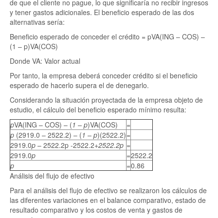
de que el cliente no pague, lo que significaría no recibir ingresos
y tener gastos adicionales. El beneficio esperado de las dos
alternativas sería:
Beneficio esperado de conceder el crédito = pVA(ING – COS) –
(1 – p)VA(COS)
Donde VA: Valor actual
Por tanto, la empresa deberá conceder crédito si el beneficio
esperado de hacerlo supera el de denegarlo.
Considerando la situación proyectada de la empresa objeto de
estudio, el cálculo del beneficio esperado mínimo resulta:
p
VA(ING – COS) – (
1 – p
)VA(COS)
=
p
(2919.0 – 2522.2) – (
1 – p
)(2522.2)
=
2919.0
p
– 2522.2p -2522.2
+2522.2p
=
2919.0
p
=
2522.2
p
=
0.86
Análisis del flujo de efectivo
Para el análisis del flujo de efectivo se realizaron los cálculos de
las diferentes variaciones en el balance comparativo, estado de
resultado comparativo y los costos de venta y gastos de