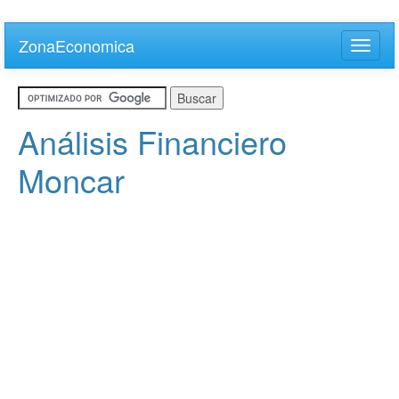
Skip
to
ZonaEconomica
Toggle
main
naviga
content
Análisis Financiero
Moncar