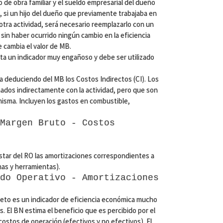
o de obra familiar y el sueldo empresarial del dueño
, si un hijo del dueño que previamente trabajaba en
 otra actividad, será necesario reemplazarlo con un
sin haber ocurrido ningún cambio en la eficiencia
 cambia el valor de MB.
nta un indicador muy engañoso y debe ser utilizado
ula deduciendo del MB los Costos Indirectos (CI). Los
nados indirectamente con la actividad, pero que son
isma. Incluyen los gastos en combustible,
Margen Bruto - Costos
estar del RO las amortizaciones correspondientes a
nas y herramientas).
do Operativo - Amortizaciones
 neto es un indicador de eficiencia económica mucho
. El BN estima el beneficio que es percibido por el
ostos de operación (efectivos y no efectivos). El