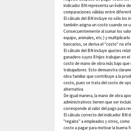
indicador BN representa un índice de
comparaciones válidas entre diferent
El cálculo del BN incluye no sólo los
también asigna un costo cuando se uti
Consecuentemente al sumar los valore
equipo, animales, etc.) y multiplicarl
bancarios, se deriva el "costo" no efe
El cálculo del BN incluye ajustes rela
ganadero cuyos 8 hijos trabajan en el
costo de mano de obra más bajo que u
trabajadores. Esto demuestra clarame
obra familiar que contribuye a la pro
costo, pues se trata del costo de op
alternativa.
De igual manera, la mano de obra ap
administrativos tienen que ser incluid
corresponde al valor del pago para re
El cálculo correcto del indicador BN d
"regalos" a empleados y otros, como 
costo a pagar para motivar la buena 