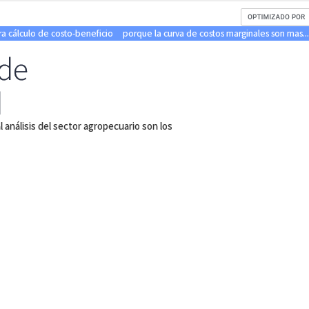
ra cálculo de costo-beneficio
porque la curva de costos marginales son mas...
 de
d
l análisis del sector agropecuario son los