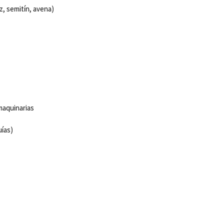
, semitín, avena)
maquinarias
ías)