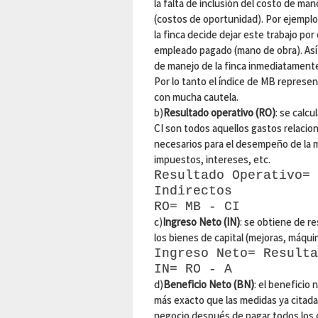
la falta de inclusión del costo de man
(costos de oportunidad). Por ejemplo
la finca decide dejar este trabajo por
empleado pagado (mano de obra). Así 
de manejo de la finca inmediatamente
Por lo tanto el índice de MB represe
con mucha cautela.
b)
Resultado operativo (RO)
: se calc
CI son todos aquellos gastos relacio
necesarios para el desempeño de la m
impuestos, intereses, etc.
Resultado Operativo= 
Indirectos
RO= MB - CI
c)
Ingreso Neto (IN)
: se obtiene de r
los bienes de capital (mejoras, máqui
Ingreso Neto= Resulta
IN= RO - A
d)
Beneficio Neto (BN)
: el beneficio
más exacto que las medidas ya citadas
negocio después de pagar todos los c