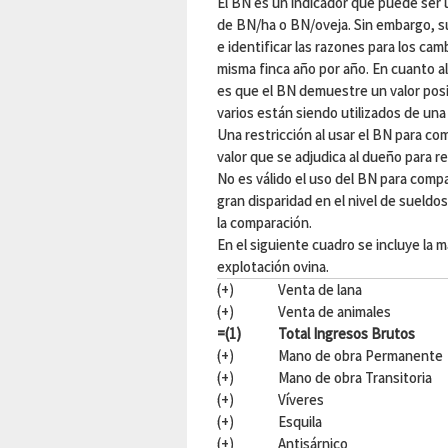
El BN es un indicador que puede ser 
de BN/ha o BN/oveja. Sin embargo, su a
e identificar las razones para los cam
misma finca año por año. En cuanto a
es que el BN demuestre un valor posit
varios están siendo utilizados de un
Una restricción al usar el BN para co
valor que se adjudica al dueño para 
No es válido el uso del BN para comp
gran disparidad en el nivel de sueldo
la comparación.
En el siguiente cuadro se incluye la 
explotación ovina.
(+)
Venta de lana
(+)
Venta de animales
=(1)
Total Ingresos Brutos
(+)
Mano de obra Permanente
(+)
Mano de obra Transitoria
(+)
Víveres
(+)
Esquila
(+)
Antisárnico