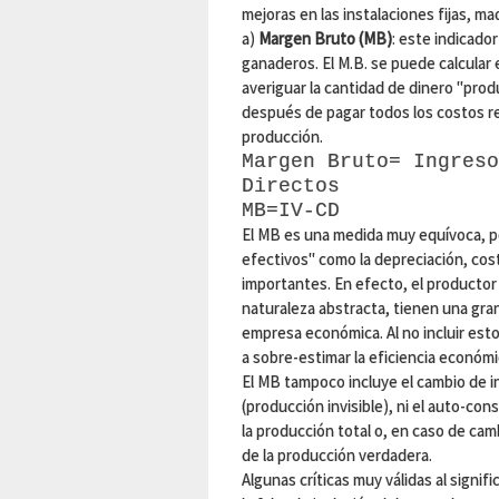
mejoras en las instalaciones fijas, maq
a)
Margen Bruto (MB)
: este indicador
ganaderos. El M.B. se puede calcular 
averiguar la cantidad de dinero "produ
después de pagar todos los costos re
producción.
Margen Bruto= Ingreso
Directos
MB=IV-CD
El MB es una medida muy equívoca, 
efectivos" como la depreciación, cost
importantes. En efecto, el productor
naturaleza abstracta, tienen una gran
empresa económica. Al no incluir esto
a sobre-estimar la eficiencia económi
El MB tampoco incluye el cambio de in
(producción invisible), ni el auto-co
la producción total o, en caso de ca
de la producción verdadera.
Algunas críticas muy válidas al signifi