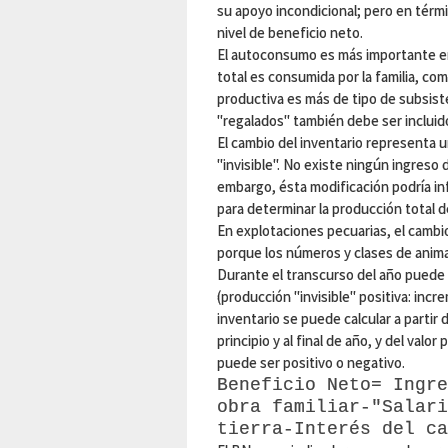
su apoyo incondicional; pero en términ
nivel de beneficio neto.
El autoconsumo es más importante en
total es consumida por la familia, co
productiva es más de tipo de subsiste
"regalados" también debe ser incluid
El cambio del inventario representa 
"invisible". No existe ningún ingreso
embargo, ésta modificación podría inf
para determinar la producción total d
En explotaciones pecuarias, el cambi
porque los números y clases de animal
Durante el transcurso del año puede
(producción "invisible" positiva: incr
inventario se puede calcular a partir
principio y al final de año, y del valo
puede ser positivo o negativo.
Beneficio Neto= Ingre
obra familiar-"Salari
tierra-Interés del ca