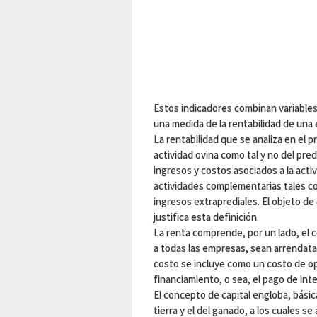
Estos indicadores combinan variables
una medida de la rentabilidad de una
La rentabilidad que se analiza en el p
actividad ovina como tal y no del pre
ingresos y costos asociados a la act
actividades complementarias tales com
ingresos extraprediales. El objeto d
justifica esta definición.
La renta comprende, por un lado, el co
a todas las empresas, sean arrendatar
costo se incluye como un costo de opo
financiamiento, o sea, el pago de int
El concepto de capital engloba, bási
tierra y el del ganado, a los cuales se