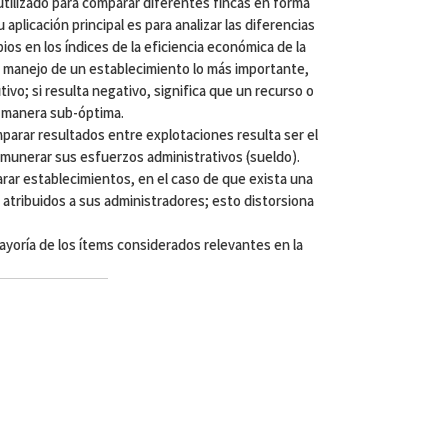
utilizado para comparar diferentes fincas en forma
plicación principal es para analizar las diferencias
bios en los índices de la eficiencia económica de la
l manejo de un establecimiento lo más importante,
ivo; si resulta negativo, significa que un recurso o
a manera sub-óptima.
mparar resultados entre explotaciones resulta ser el
remunerar sus esfuerzos administrativos (sueldo).
arar establecimientos, en el caso de que exista una
s atribuidos a sus administradores; esto distorsiona
mayoría de los ítems considerados relevantes en la