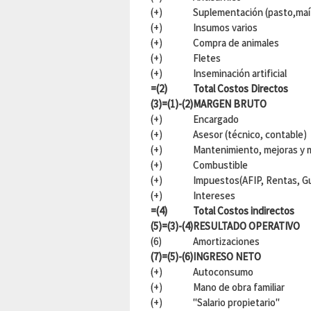
(+)
Suplementación (pasto,maíz
(+)
Insumos varios
(+)
Compra de animales
(+)
Fletes
(+)
Inseminación artificial
=(2)
Total Costos Directos
(3)=(1)-(2)
MARGEN BRUTO
(+)
Encargado
(+)
Asesor (técnico, contable)
(+)
Mantenimiento, mejoras y 
(+)
Combustible
(+)
Impuestos(AFIP, Rentas, Gu
(+)
Intereses
=(4)
Total Costos indirectos
(5)=(3)-(4)
RESULTADO OPERATIVO
(6)
Amortizaciones
(7)=(5)-(6)
INGRESO NETO
(+)
Autoconsumo
(+)
Mano de obra familiar
(+)
"Salario propietario"