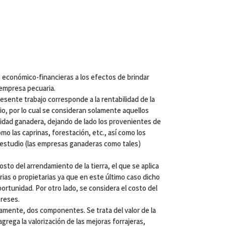
 económico-financieras a los efectos de brindar
 empresa pecuaria.
resente trabajo corresponde a la rentabilidad de la
dio, por lo cual se consideran solamente aquellos
ividad ganadera, dejando de lado los provenientes de
o las caprinas, forestación, etc., así como los
e estudio (las empresas ganaderas como tales)
sto del arrendamiento de la tierra, el que se aplica
ias o propietarias ya que en este último caso dicho
rtunidad. Por otro lado, se considera el costo del
ereses.
camente, dos componentes. Se trata del valor de la
 agrega la valorización de las mejoras forrajeras,