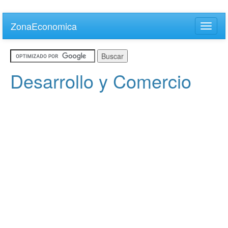
Skip
to
ZonaEconomica
Toggle
main
naviga
content
Desarrollo y Comercio