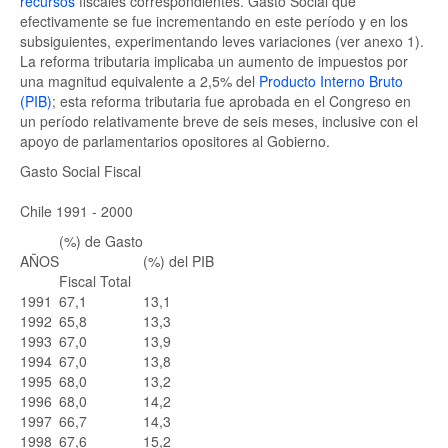
recursos
fiscales correspondientes. Gasto Social que
efectivamente se fue incrementando en este período y en los
subsiguientes, experimentando leves variaciones (ver anexo 1).
La reforma tributaria implicaba un aumento de impuestos por
una magnitud equivalente a 2,5% del
Producto Interno Bruto
(PIB)
; esta reforma tributaria fue aprobada en el Congreso en
un período relativamente breve de seis meses, inclusive con el
apoyo de parlamentarios opositores al Gobierno.
Gasto Social Fiscal
Chile 1991 - 2000
(%) de Gasto
AÑOS
(%) del PIB
Fiscal Total
1991
67,1
13,1
1992
65,8
13,3
1993
67,0
13,9
1994
67,0
13,8
1995
68,0
13,2
1996
68,0
14,2
1997
66,7
14,3
1998
67,6
15,2