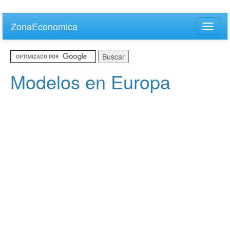
Skip
to
ZonaEconomica
Toggle
main
naviga
content
Modelos en Europa