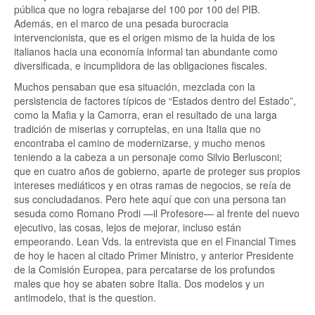
pública que no logra rebajarse del 100 por 100 del PIB.
Además, en el marco de una pesada burocracia
intervencionista, que es el origen mismo de la huida de los
italianos hacia una economía informal tan abundante como
diversificada, e incumplidora de las obligaciones fiscales.
Muchos pensaban que esa situación, mezclada con la
persistencia de factores típicos de “Estados dentro del Estado”,
como la Mafia y la Camorra, eran el resultado de una larga
tradición de miserias y corruptelas, en una Italia que no
encontraba el camino de modernizarse, y mucho menos
teniendo a la cabeza a un personaje como Silvio Berlusconi;
que en cuatro años de gobierno, aparte de proteger sus propios
intereses mediáticos y en otras ramas de negocios, se reía de
sus conciudadanos. Pero hete aquí que con una persona tan
sesuda como Romano Prodi —il Profesore— al frente del nuevo
ejecutivo, las cosas, lejos de mejorar, incluso están
empeorando. Lean Vds. la entrevista que en el Financial Times
de hoy le hacen al citado Primer Ministro, y anterior Presidente
de la Comisión Europea, para percatarse de los profundos
males que hoy se abaten sobre Italia. Dos modelos y un
antimodelo, that is the question.