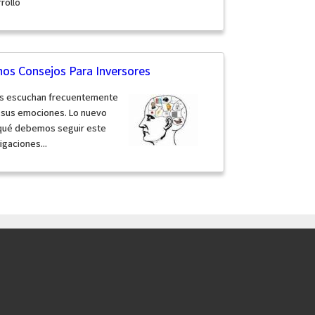
rollo
os Consejos Para Inversores
es escuchan frecuentemente
 sus emociones. Lo nuevo
rqué debemos seguir este
igaciones...