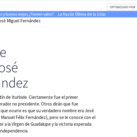
es y bonos viejos ¿Tienen valor?
La Razón Última de la Crisis
José Miguel Fernández
de
José
ández
ín de Iturbide. Ciertamente fue el primer
ador no presidente. Otros dirán que fue
o que ocurre es que su verdadero nombre era José
Manuel Félix Fernández), pero se le conoce con el
 a la Virgen de Guadalupe y la victoria esperada
a independencia.