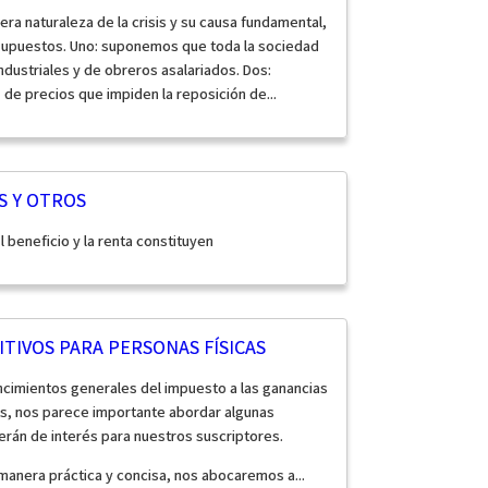
era naturaleza de la crisis y su causa fundamental,
 supuestos. Uno: suponemos que toda la sociedad
ndustriales y de obreros asalariados. Dos:
de precios que impiden la reposición de...
S Y OTROS
el beneficio y la renta constituyen
TIVOS PARA PERSONAS FÍSICAS
ncimientos generales del impuesto a las ganancias
es, nos parece importante abordar algunas
rán de interés para nuestros suscriptores.
anera práctica y concisa, nos abocaremos a...