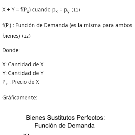
X + Y = f(P
) cuando p
= p
(11)
x
x
y
f(P
)
: Función de Demanda (es la misma para ambos
i
bienes)
(12)
Donde:
X: Cantidad de X
Y: Cantidad de Y
P
: Precio de X
x
Gráficamente: