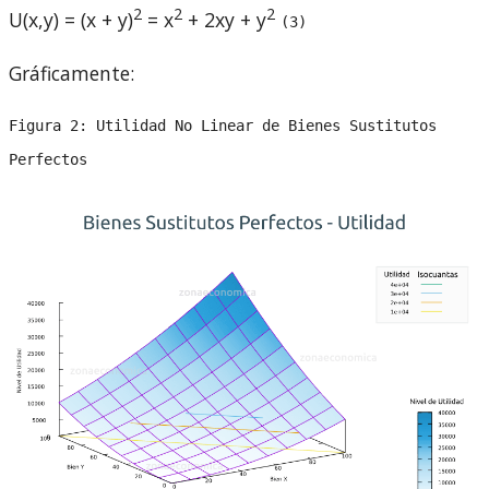
2
2
2
U(x,y) = (x + y)
= x
+ 2xy + y
(3)
Gráficamente:
Figura 2: Utilidad No Linear de Bienes Sustitutos
Perfectos