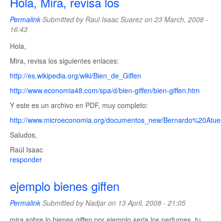
Hola, Mira, revisa los
Permalink
Submitted by
Raul Isaac Suarez
on 23 March, 2008 -
16:43
Hola,
Mira, revisa los siguientes enlaces:
http://es.wikipedia.org/wiki/Bien_de_Giffen
http://www.economia48.com/spa/d/bien-giffen/bien-giffen.htm
Y este es un archivo en PDF, muy completo:
http://www.microeconomia.org/documentos_new/Bernardo%20Atues
Saludos,
Raúl Isaac
responder
ejemplo bienes giffen
Permalink
Submitted by
Nadjar
on 13 April, 2008 - 21:05
mira sobre lo bienes giffen por ejemplo seria los perfumes, tu