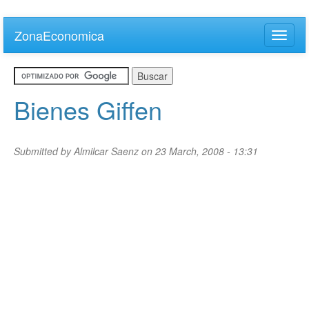
Skip
to
ZonaEconomica
Toggle
main
naviga
content
Bienes Giffen
Submitted by
Almilcar Saenz
on 23 March, 2008 - 13:31