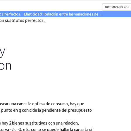
os Perfectos
Elasticidad: Relación entre las variaciones de...
on sustitutos perfectos..
 y
con
uscar una canasta optima de consumo, hay que
el punto en q conicide la pendiente del presupuesto
 hay 2 bienes sustitutivos con una relacion,
 curva -2 o -3, etc. como se puede hallar la canasta si