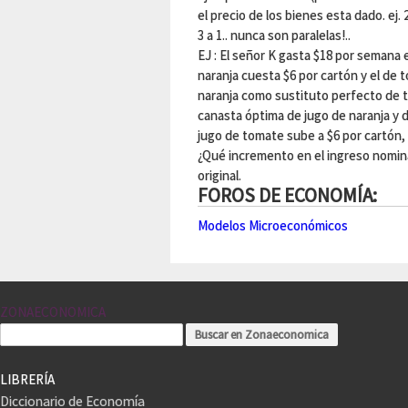
el precio de los bienes esta dado. ej.
3 a 1.. nunca son paralelas!..
EJ : El señor K gasta $18 por semana 
naranja cuesta $6 por cartón y el de 
naranja como sustituto perfecto de t
canasta óptima de jugo de naranja y 
jugo de tomate sube a $6 por cartón
¿Qué incremento en el ingreso nomina
original.
FOROS DE ECONOMÍA:
Modelos Microeconómicos
ZONAECONOMICA
LIBRERÍA
Diccionario de Economía