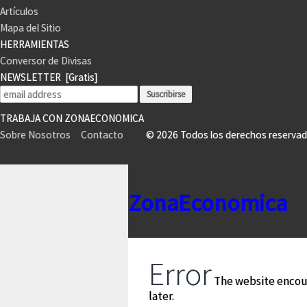
Artículos
Mapa del Sitio
HERRAMIENTAS
Conversor de Divisas
NEWSLETTER
[Gratis]
TRABAJA CON ZONAECONOMICA
Sobre Nosotros
Contacto
© 2026 Todos los derechos reser
ZonaEconomica
Error
The website encoun
later.