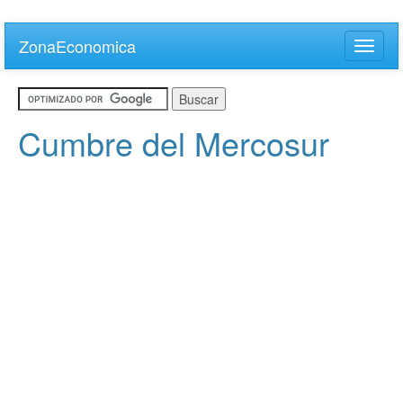
Skip
to
ZonaEconomica
Toggle
main
naviga
content
Cumbre del Mercosur