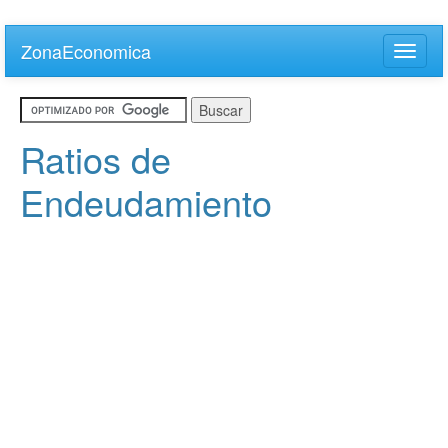
Skip
to
ZonaEconomica
Toggle
main
naviga
content
Ratios de
Endeudamiento