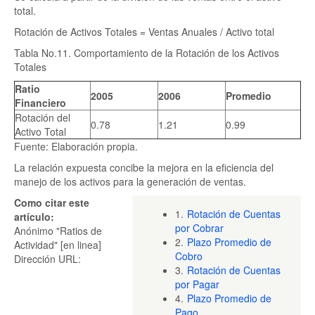
total.
Rotación de Activos Totales = Ventas Anuales / Activo total
Tabla No.11. Comportamiento de la Rotación de los Activos
Totales
Ratio
2005
2006
Promedio
Financiero
Rotación del
0.78
1.21
0.99
Activo Total
Fuente: Elaboración propia.
La relación expuesta concibe la mejora en la eficiencia del
manejo de los activos para la generación de ventas.
Como citar este
1.
Rotación de Cuentas
artículo:
por Cobrar
Anónimo "Ratios de
2.
Plazo Promedio de
Actividad" [en linea]
Cobro
Dirección URL:
3.
Rotación de Cuentas
por Pagar
4.
Plazo Promedio de
Pago