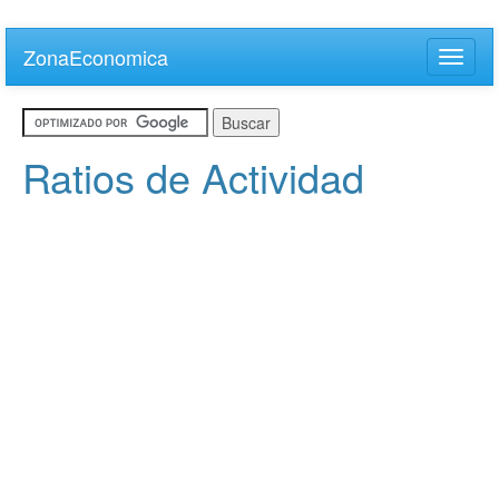
Skip
to
ZonaEconomica
Toggle
main
naviga
content
Ratios de Actividad