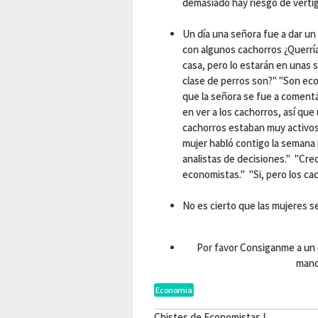
demasiado hay riesgo de vérti
Un día una señora fue a dar un 
con algunos cachorros ¿Querría
casa, pero lo estarán en unas 
clase de perros son?" "Son eco
que la señora se fue a comentá
en ver a los cachorros, así qu
cachorros estaban muy activos
mujer habló contigo la semana
analistas de decisiones." "Cre
economistas." "Si, pero los cac
No es cierto que las mujeres se
Por favor Consiganme a un 
man
Economia
Chistes de Economistas I