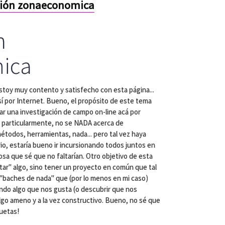
ción zonaeconomica
n
ica
stoy muy contento y satisfecho con esta página...
sí por Internet. Bueno, el propósito de este tema
ciar una investigación de campo on-line acá por
 particularmente, no se NADA acerca de
métodos, herramientas, nada... pero tal vez haya
rio, estaría bueno ir incursionando todos juntos en
sa que sé que no faltarían. Otro objetivo de esta
tar" algo, sino tener un proyecto en común que tal
baches de nada" que (por lo menos en mi caso)
endo algo que nos gusta (o descubrir que nos
algo ameno y a la vez constructivo. Bueno, no sé que
uetas!