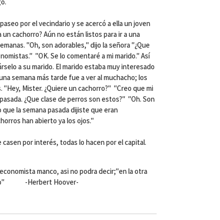
go.
paseo por el vecindario y se acercó a ella un joven
 un cachorro? Aún no están listos para ir a una
semanas. "Oh, son adorables," dijo la señora "¿Que
nomistas." "OK. Se lo comentaré a mi marido." Así
rselo a su marido. El marido estaba muy interesado
e una semana más tarde fue a ver al muchacho; los
. "Hey, Mister. ¿Quiere un cachorro?" "Creo que mi
 pasada. ¿Que clase de perros son estos?" "Oh. Son
o que la semana pasada dijiste que eran
horros han abierto ya los ojos."
 casen por interés, todas lo hacen por el capital.
economista manco, asi no podra decir;"en la otra
o" -Herbert Hoover-