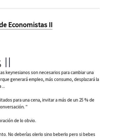
de Economistas II
II
as keynesianos son necesarios para cambiar una
orque generará empleo, más consumo, desplazará la
...
nvitados para una cena, invitar a más de un 25 % de
conversación. "
ración de lo obvio.
nto. No deberías olerlo sino beberlo pero si bebes