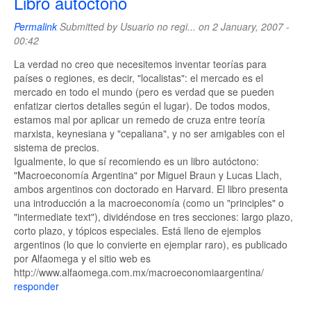
Libro autóctono
Permalink
Submitted by
Usuario no regi...
on 2 January, 2007 -
00:42
La verdad no creo que necesitemos inventar teorías para
países o regiones, es decir, "localistas": el mercado es el
mercado en todo el mundo (pero es verdad que se pueden
enfatizar ciertos detalles según el lugar). De todos modos,
estamos mal por aplicar un remedo de cruza entre teoría
marxista, keynesiana y "cepaliana", y no ser amigables con el
sistema de precios.
Igualmente, lo que sí recomiendo es un libro autóctono:
"Macroeconomía Argentina" por Miguel Braun y Lucas Llach,
ambos argentinos con doctorado en Harvard. El libro presenta
una introducción a la macroeconomía (como un "principles" o
"intermediate text"), dividéndose en tres secciones: largo plazo,
corto plazo, y tópicos especiales. Está lleno de ejemplos
argentinos (lo que lo convierte en ejemplar raro), es publicado
por Alfaomega y el sitio web es
http://www.alfaomega.com.mx/macroeconomiaargentina/
responder