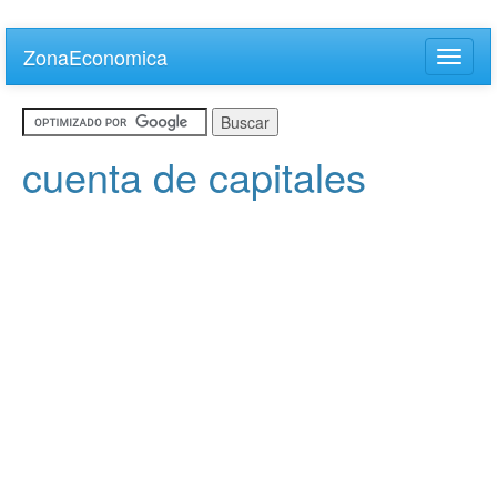
Skip
to
ZonaEconomica
Toggle
main
naviga
content
cuenta de capitales