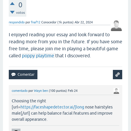
0
votos
respondido
por
fnaf12
Conocedor
(
1k
puntos)
Abr 22, 2024
I enjoyed reading your essay and look forward to
reading more from you in the future. If you have some
free time, please join me in playing a beautiful game
called
poppy playtime
that I discovered.
comentado
por
Wayn ben
(
100
puntos)
Feb 24
Choosing the right
[url=
https://faceshapedetector.ai/]long
nose hairstyles
male[/url] can help balance facial features and improve
overall appearance.