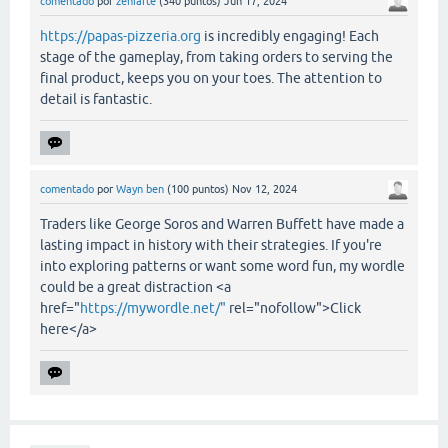
comentado
por
zeniarte
(
340
puntos)
Jun 17, 2024
https://papas-pizzeria.org
is incredibly engaging! Each
stage of the gameplay, from taking orders to serving the
final product, keeps you on your toes. The attention to
detail is fantastic.
comentado
por
Wayn ben
(
100
puntos)
Nov 12, 2024
Traders like George Soros and Warren Buffett have made a
lasting impact in history with their strategies. If you're
into exploring patterns or want some word fun, my wordle
could be a great distraction <a
href="
https://mywordle.net/"
rel="nofollow">Click
here</a>