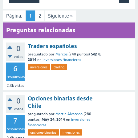
Página:
1
2
Siguiente »
Preguntas relacionadas
Traders españoles
0
Sep 8,
preguntado
por
Marcos
(
740
puntos)
votos
2014
en
inversiones financieras
6
inversiones
trading
respuestas
2.3k
vistas
Opciones binarias desde
0
Chile
votos
preguntado
por
Martin Alvaredo
(
280
7
May 24, 2014
puntos)
en
inversiones
financieras
respuestas
opciones-binarias
inversiones