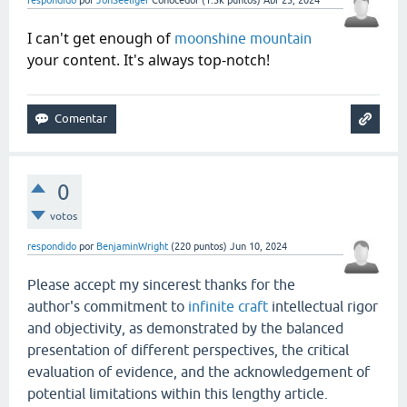
respondido
por
JonSeeliger
Conocedor
(
1.3k
puntos)
Abr 25, 2024
I can't get enough of
moonshine mountain
your content. It's always top-notch!
0
votos
respondido
por
BenjaminWright
(
220
puntos)
Jun 10, 2024
Please accept my sincerest thanks for the
author's commitment to
infinite craft
intellectual rigor
and objectivity, as demonstrated by the balanced
presentation of different perspectives, the critical
evaluation of evidence, and the acknowledgement of
potential limitations within this lengthy article.