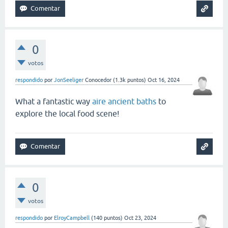
0
votos
respondido
por
JonSeeliger
Conocedor
(
1.3k
puntos)
Oct 16, 2024
What a fantastic way
aire ancient baths
to
explore the local food scene!
0
votos
respondido
por
ElroyCampbell
(
140
puntos)
Oct 23, 2024