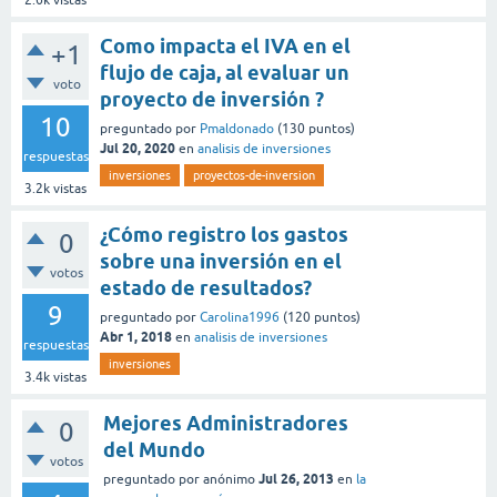
2.6k
vistas
Como impacta el IVA en el
+1
flujo de caja, al evaluar un
voto
proyecto de inversión ?
10
preguntado
por
Pmaldonado
(
130
puntos)
Jul 20, 2020
en
analisis de inversiones
respuestas
inversiones
proyectos-de-inversion
3.2k
vistas
¿Cómo registro los gastos
0
sobre una inversión en el
votos
estado de resultados?
9
preguntado
por
Carolina1996
(
120
puntos)
Abr 1, 2018
en
analisis de inversiones
respuestas
inversiones
3.4k
vistas
Mejores Administradores
0
del Mundo
votos
Jul 26, 2013
preguntado
por
anónimo
en
la