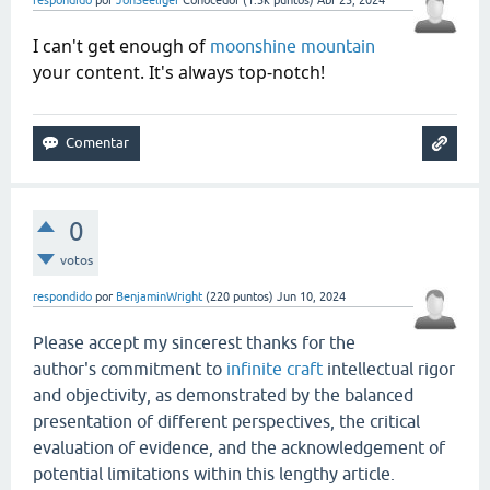
respondido
por
JonSeeliger
Conocedor
(
1.3k
puntos)
Abr 25, 2024
I can't get enough of
moonshine mountain
your content. It's always top-notch!
0
votos
respondido
por
BenjaminWright
(
220
puntos)
Jun 10, 2024
Please accept my sincerest thanks for the
author's commitment to
infinite craft
intellectual rigor
and objectivity, as demonstrated by the balanced
presentation of different perspectives, the critical
evaluation of evidence, and the acknowledgement of
potential limitations within this lengthy article.