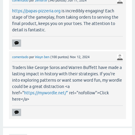
comentado
por
zeniarte
(
340
puntos)
Jun 17, 2024
https://papas-pizzeria.org
is incredibly engaging! Each
stage of the gameplay, from taking orders to serving the
final product, keeps you on your toes. The attention to
detail is fantastic.
comentado
por
Wayn ben
(
100
puntos)
Nov 12, 2024
Traders like George Soros and Warren Buffett have made a
lasting impact in history with their strategies. If you're
into exploring patterns or want some word fun, my wordle
could be a great distraction <a
href="
https://mywordle.net/"
rel="nofollow">Click
here</a>