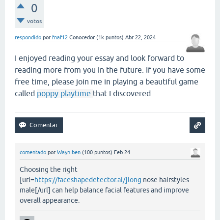
0
votos
respondido
por
fnaf12
Conocedor
(
1k
puntos)
Abr 22, 2024
I enjoyed reading your essay and look forward to
reading more from you in the future. If you have some
free time, please join me in playing a beautiful game
called
poppy playtime
that I discovered.
comentado
por
Wayn ben
(
100
puntos)
Feb 24
Choosing the right
[url=
https://faceshapedetector.ai/]long
nose hairstyles
male[/url] can help balance facial features and improve
overall appearance.