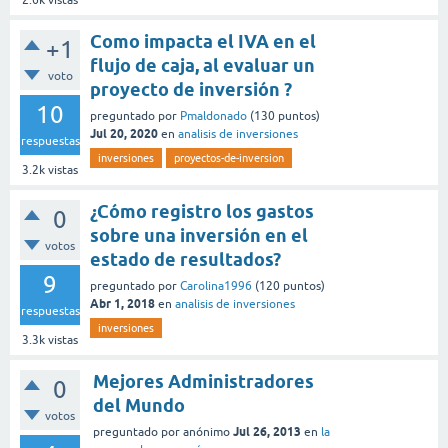
2.6k
vistas
Como impacta el IVA en el
+1
flujo de caja, al evaluar un
voto
proyecto de inversión ?
10
preguntado
por
Pmaldonado
(
130
puntos)
Jul 20, 2020
en
analisis de inversiones
respuestas
inversiones
proyectos-de-inversion
3.2k
vistas
¿Cómo registro los gastos
0
sobre una inversión en el
votos
estado de resultados?
9
preguntado
por
Carolina1996
(
120
puntos)
Abr 1, 2018
en
analisis de inversiones
respuestas
inversiones
3.3k
vistas
Mejores Administradores
0
del Mundo
votos
Jul 26, 2013
preguntado
por
anónimo
en
la