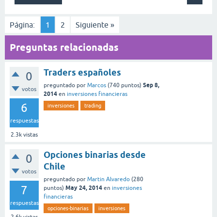
Página:
1
2
Siguiente »
Preguntas relacionadas
Traders españoles
0
Sep 8,
preguntado
por
Marcos
(
740
puntos)
votos
2014
en
inversiones financieras
6
inversiones
trading
respuestas
2.3k
vistas
Opciones binarias desde
0
Chile
votos
preguntado
por
Martin Alvaredo
(
280
7
May 24, 2014
puntos)
en
inversiones
financieras
respuestas
opciones-binarias
inversiones