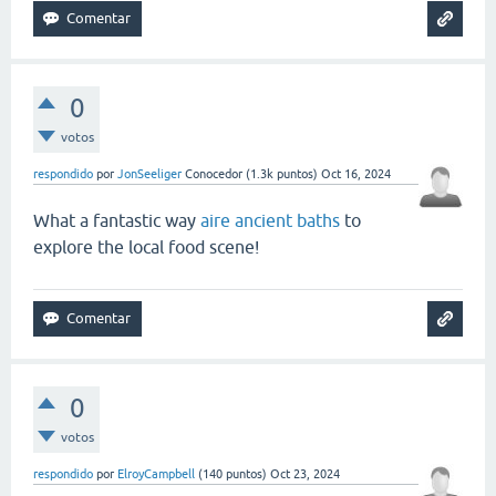
0
votos
respondido
por
JonSeeliger
Conocedor
(
1.3k
puntos)
Oct 16, 2024
What a fantastic way
aire ancient baths
to
explore the local food scene!
0
votos
respondido
por
ElroyCampbell
(
140
puntos)
Oct 23, 2024