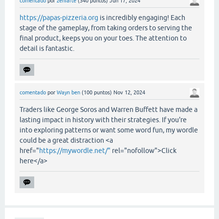
comentado
por
zeniarte
(
340
puntos)
Jun 17, 2024
https://papas-pizzeria.org
is incredibly engaging! Each
stage of the gameplay, from taking orders to serving the
final product, keeps you on your toes. The attention to
detail is fantastic.
comentado
por
Wayn ben
(
100
puntos)
Nov 12, 2024
Traders like George Soros and Warren Buffett have made a
lasting impact in history with their strategies. If you're
into exploring patterns or want some word fun, my wordle
could be a great distraction <a
href="
https://mywordle.net/"
rel="nofollow">Click
here</a>