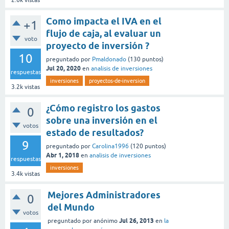
2.6k
vistas
Como impacta el IVA en el
+1
flujo de caja, al evaluar un
voto
proyecto de inversión ?
10
preguntado
por
Pmaldonado
(
130
puntos)
Jul 20, 2020
en
analisis de inversiones
respuestas
inversiones
proyectos-de-inversion
3.2k
vistas
¿Cómo registro los gastos
0
sobre una inversión en el
votos
estado de resultados?
9
preguntado
por
Carolina1996
(
120
puntos)
Abr 1, 2018
en
analisis de inversiones
respuestas
inversiones
3.4k
vistas
Mejores Administradores
0
del Mundo
votos
Jul 26, 2013
preguntado
por
anónimo
en
la