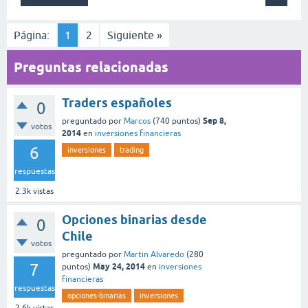
Página:
1
2
Siguiente »
Preguntas relacionadas
Traders españoles
0
Sep 8,
preguntado
por
Marcos
(
740
puntos)
votos
2014
en
inversiones financieras
6
inversiones
trading
respuestas
2.3k
vistas
Opciones binarias desde
0
Chile
votos
preguntado
por
Martin Alvaredo
(
280
7
May 24, 2014
puntos)
en
inversiones
financieras
respuestas
opciones-binarias
inversiones