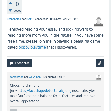
0
votos
respondido
por
fnaf12
Conocedor
(
1k
puntos)
Abr 22, 2024
I enjoyed reading your essay and look forward to
reading more from you in the future. If you have some
free time, please join me in playing a beautiful game
called
poppy playtime
that I discovered.
comentado
por
Wayn ben
(
100
puntos)
Feb 24
Choosing the right
[url=
https://faceshapedetector.ai/]long
nose hairstyles
male[/url] can help balance facial features and improve
overall appearance.