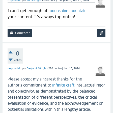
respondido
por
JonSeeliger
Conocedor
(
1.3k
puntos)
Abr 25, 2024
I can't get enough of
moonshine mountain
your content. It's always top-notch!
0
votos
respondido
por
BenjaminWright
(
220
puntos)
Jun 10, 2024
Please accept my sincerest thanks for the
author's commitment to
infinite craft
intellectual rigor
and objectivity, as demonstrated by the balanced
presentation of different perspectives, the critical
evaluation of evidence, and the acknowledgement of
potential limitations within this lengthy article.