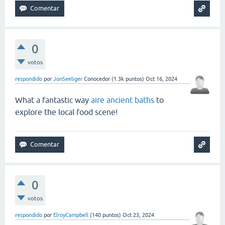
0
votos
respondido
por
JonSeeliger
Conocedor
(
1.3k
puntos)
Oct 16, 2024
What a fantastic way
aire ancient baths
to
explore the local food scene!
0
votos
respondido
por
ElroyCampbell
(
140
puntos)
Oct 23, 2024