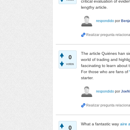
critical evaluation of evid
lengthy article.
respondido
por
Benj
The article Quiénes han sid
0
world of trading and highli
votos
fascinating to learn about 
For those who are fans of
starter.
respondido
por
JoeN
What a fantastic way
aire 
0