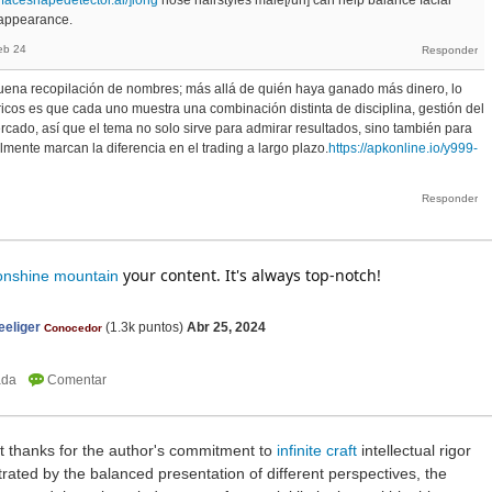
//faceshapedetector.ai/]long
nose hairstyles male[/url] can help balance facial
 appearance.
eb 24
uena recopilación de nombres; más allá de quién haya ganado más dinero, lo
óricos es que cada uno muestra una combinación distinta de disciplina, gestión del
mercado, así que el tema no solo sirve para admirar resultados, sino también para
mente marcan la diferencia en el trading a largo plazo.
https://apkonline.io/y999-
your content. It's always top-notch!
nshine mountain
eliger
(
1.3k
puntos)
Abr 25, 2024
Conocedor
t thanks for the author's commitment to
infinite craft
intellectual rigor
trated by the balanced presentation of different perspectives, the