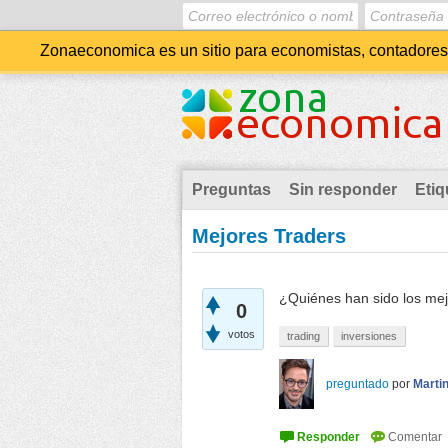
Zonaeconomica es un sitio para economistas, contadores, 
Preguntas
Sin responder
Etiq
Mejores Traders
¿Quiénes han sido los mejo
0
votos
trading
inversiones
preguntado
por
Marti