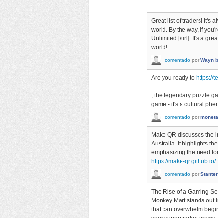
Great list of traders! It's
world. By the way, if you'
Unlimited [/url]. It's a g
world!
comentado
por
Wayn b
Are you ready to
https://t
, the legendary puzzle ga
game - it's a cultural phe
comentado
por
moneta
Make QR discusses the imp
Australia. It highlights t
emphasizing the need for
https://make-qr.github.io/
comentado
por
Stanter
The Rise of a Gaming Se
Monkey Mart stands out 
that can overwhelm beginn
your supermarket grows. T