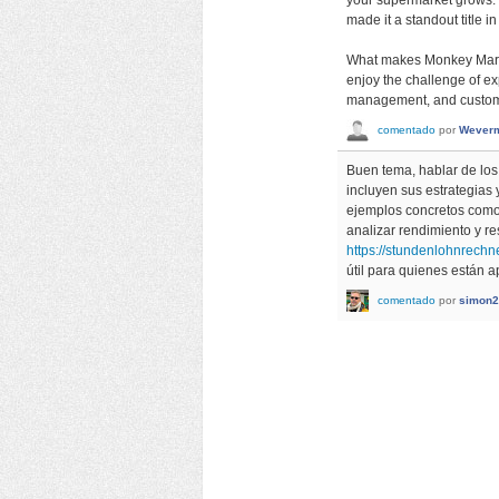
made it a standout title
What makes Monkey Mart 
enjoy the challenge of exp
management, and custome
comentado
por
Wever
Buen tema, hablar de los 
incluyen sus estrategias
ejemplos concretos como 
analizar rendimiento y re
https://stundenlohnrechne
útil para quienes están 
comentado
por
simon2