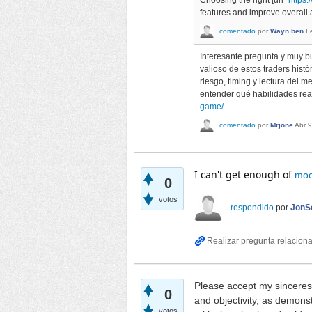
Choosing the right [url=
https:
features and improve overall
comentado
por
Wayn ben
F
Interesante pregunta y muy b
valioso de estos traders hist
riesgo, timing y lectura del 
entender qué habilidades real
game/
comentado
por
Mrjone
Abr 9
I can't get enough of
moo
0
votos
respondido
por
JonSe
Please accept my sinceres
0
and objectivity, as demons
votos