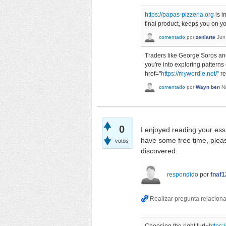
https://papas-pizzeria.org
is i
final product, keeps you on you
comentado
por
zeniarte
Jun
Traders like George Soros and 
you're into exploring pattern
href="
https://mywordle.net/"
re
comentado
por
Wayn ben
N
0
I enjoyed reading your ess
have some free time, pleas
votos
discovered.
respondido
por
fnaf1