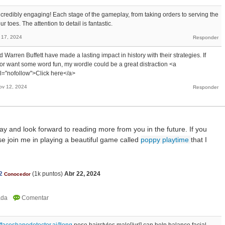
ncredibly engaging! Each stage of the gameplay, from taking orders to serving the
r toes. The attention to detail is fantastic.
 17, 2024
Warren Buffett have made a lasting impact in history with their strategies. If
s or want some word fun, my wordle could be a great distraction <a
l="nofollow">Click here</a>
ov 12, 2024
ay and look forward to reading more from you in the future. If you
e join me in playing a beautiful game called
poppy playtime
that I
2
(
1k
puntos)
Abr 22, 2024
Conocedor