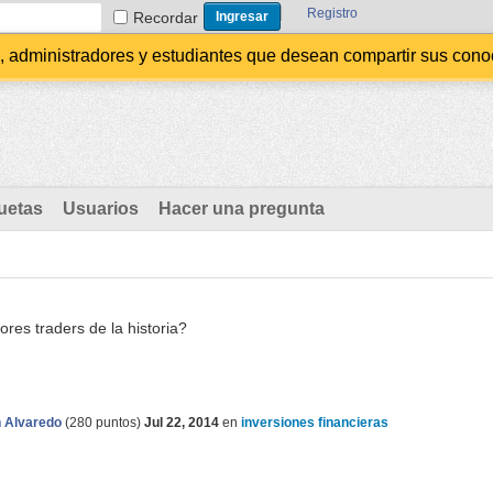
Registro
Recordar
administradores y estudiantes que desean compartir sus conocim
uetas
Usuarios
Hacer una pregunta
res traders de la historia?
n Alvaredo
(
280
puntos)
Jul 22, 2014
en
inversiones financieras