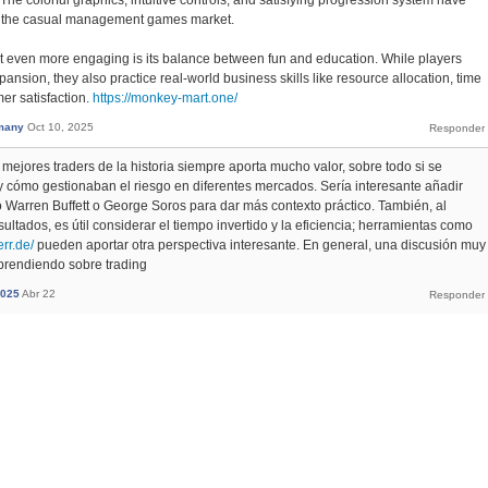
 in the casual management games market.
even more engaging is its balance between fun and education. While players
ansion, they also practice real-world business skills like resource allocation, time
r satisfaction.
https://monkey-mart.one/
many
Oct 10, 2025
mejores traders de la historia siempre aporta mucho valor, sobre todo si se
 y cómo gestionaban el riesgo en diferentes mercados. Sería interesante añadir
Warren Buffett o George Soros para dar más contexto práctico. También, al
sultados, es útil considerar el tiempo invertido y la eficiencia; herramientas como
rr.de/
pueden aportar otra perspectiva interesante. En general, una discusión muy
aprendiendo sobre trading
025
Abr 22