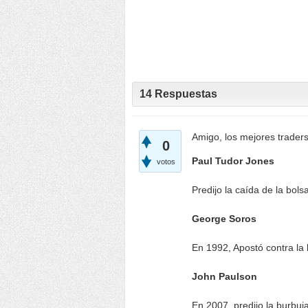
14
Respuestas
Amigo, los mejores traders
0
Paul Tudor Jones
votos
Predijo la caída de la bol
George Soros
En 1992, Apostó contra la l
John Paulson
En 2007, predijo la burbuj