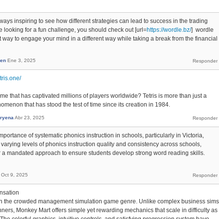
 always inspiring to see how different strategies can lead to success in the trading
re looking for a fun challenge, you should check out [url=
https://wordle.bz/
] wordle
reat way to engage your mind in a different way while taking a break from the financial
en
Ene 3, 2025
etris.one/
me that has captivated millions of players worldwide? Tetris is more than just a
nomenon that has stood the test of time since its creation in 1984.
ryena
Abr 23, 2025
ortance of systematic phonics instruction in schools, particularly in Victoria,
he varying levels of phonics instruction quality and consistency across schools,
 a mandated approach to ensure students develop strong word reading skills.
Oct 9, 2025
nsation
in the crowded management simulation game genre. Unlike complex business sims
ers, Monkey Mart offers simple yet rewarding mechanics that scale in difficulty as
he colorful graphics, intuitive controls, and satisfying progression system have