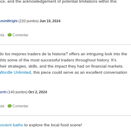
ence, and the acknowledgement of potential limitations within this
aminWright
(
220
puntos)
Jun 10, 2024
o los mejores traders de la historia? offers an intriguing look into the
ghts some of the most successful traders throughout history. It's
their strategies, skills, and the impact they had on financial markets.
Wordle Unlimited
, this piece could serve as an excellent conversation
orth
(
140
puntos)
Oct 2, 2024
ancient baths
to explore the local food scene!