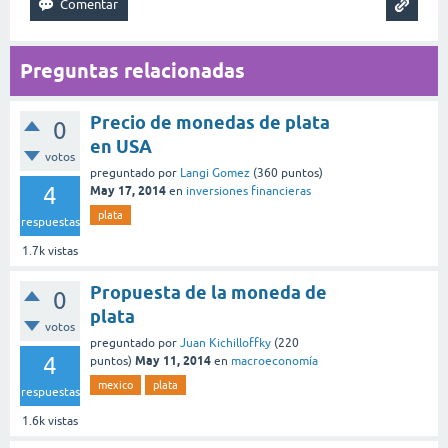
Preguntas relacionadas
Precio de monedas de plata
0
en USA
votos
preguntado
por
Langi Gomez
(
360
puntos)
4
May 17, 2014
en
inversiones financieras
plata
respuestas
1.7k
vistas
Propuesta de la moneda de
0
plata
votos
preguntado
por
Juan Kichilloffky
(
220
4
May 11, 2014
puntos)
en
macroeconomía
mexico
plata
respuestas
1.6k
vistas