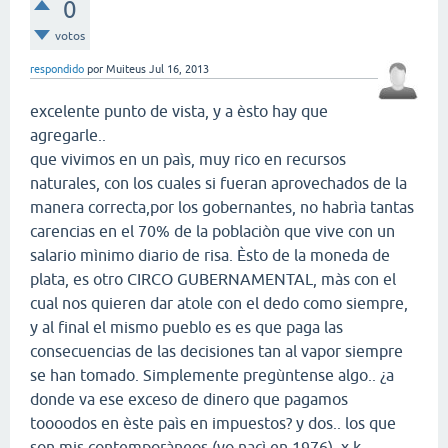
0
votos
respondido
por
Muiteus
Jul 16, 2013
excelente punto de vista, y a èsto hay que
agregarle..
que vivimos en un paìs, muy rico en recursos
naturales, con los cuales si fueran aprovechados de la
manera correcta,por los gobernantes, no habrìa tantas
carencias en el 70% de la poblaciòn que vive con un
salario mìnimo diario de risa. Èsto de la moneda de
plata, es otro CIRCO GUBERNAMENTAL, màs con el
cual nos quieren dar atole con el dedo como siempre,
y al final el mismo pueblo es es que paga las
consecuencias de las decisiones tan al vapor siempre
se han tomado. Simplemente pregùntense algo.. ¿a
donde va ese exceso de dinero que pagamos
toooodos en èste paìs en impuestos? y dos.. los que
son mis contemporàneos (yo nacì en 1976), x k