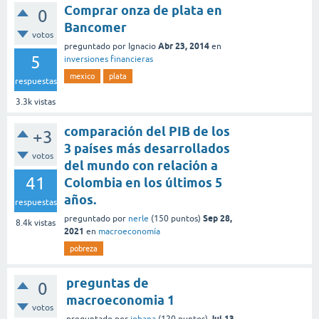
Comprar onza de plata en
0
Bancomer
votos
Abr 23, 2014
preguntado
por
Ignacio
en
5
inversiones financieras
mexico
plata
respuestas
3.3k
vistas
comparación del PIB de los
+3
3 países más desarrollados
votos
del mundo con relación a
41
Colombia en los últimos 5
años.
respuestas
Sep 28,
preguntado
por
nerle
(
150
puntos)
8.4k
vistas
2021
en
macroeconomía
pobreza
preguntas de
0
macroeconomia 1
votos
Jul 13,